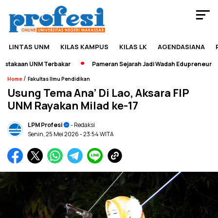
LINTAS UNM
KILAS KAMPUS
KILAS LK
AGENDASIANA
takaan UNM Terbakar
Pameran Sejarah Jadi Wadah Edupreneurship 
/
Home
Fakultas Ilmu Pendidikan
Usung Tema Ana’ Di Lao, Aksara FIP
UNM Rayakan Milad ke-17
LPM Profesi
- Redaksi
Senin, 25 Mei 2026
- 23:54 WITA