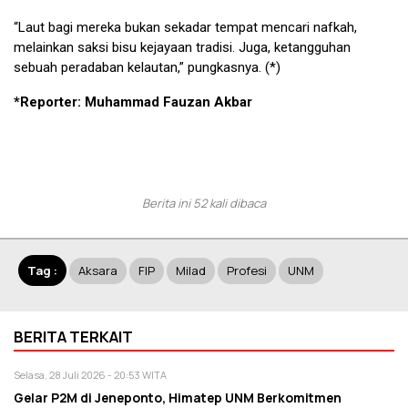
“Laut bagi mereka bukan sekadar tempat mencari nafkah,
melainkan saksi bisu kejayaan tradisi. Juga, ketangguhan
sebuah peradaban kelautan,” pungkasnya. (*)
*Reporter: Muhammad Fauzan Akbar
Berita ini 52 kali dibaca
Tag :
Aksara
FIP
Milad
Profesi
UNM
BERITA TERKAIT
Selasa, 28 Juli 2026 - 20:53 WITA
Gelar P2M di Jeneponto, Himatep UNM Berkomitmen