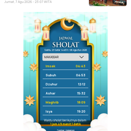
Jumat, 7 Agu 2026 - 23:07 WITA
Sabtu, 23 Safar 1448 H / 08 Agustus 2026
Imsak
04:43
Subuh
04:53
Dzuhur
12:12
Ashar
15:32
Maghrib
18:09
Isya
19:20
Waktu sholat berikutnya dalam:
1 jam 49 menit 1 detik
Sumber: Kemenag