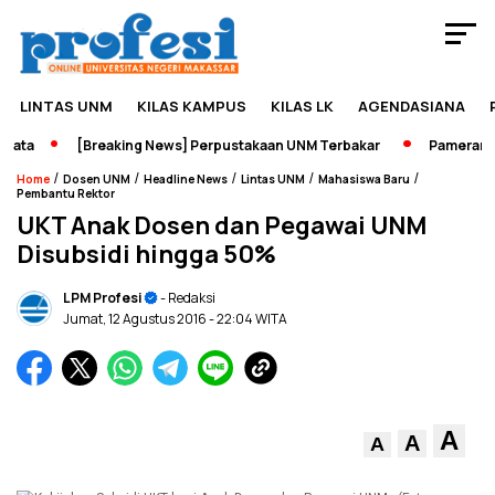
LINTAS UNM
KILAS KAMPUS
KILAS LK
AGENDASIANA
ata
[Breaking News] Perpustakaan UNM Terbakar
Pameran Sej
/
/
/
/
/
Home
Dosen UNM
Headline News
Lintas UNM
Mahasiswa Baru
Pembantu Rektor
UKT Anak Dosen dan Pegawai UNM
Disubsidi hingga 50%
LPM Profesi
- Redaksi
Jumat, 12 Agustus 2016
- 22:04 WITA
A
A
A