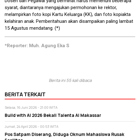
Dosen dan Pegawai yang berminat harus memenuhi beberapa
syarat, diantaranya mengajukan permohonan ke rektor,
melampirkan foto kopi Kartu Keluarga (KK), dan foto kopiakta
kelahiran anak. Pemberitahuan akan disampaikan paling lambat
15 Agustus mendatang. (*)
*Reporter: Muh. Agung Eka S
Berita ini 55 kali dibaca
BERITA TERKAIT
Selasa, 16 Juni 2026 - 21:00 WITA
Build with AI 2026 Bekali Talenta AI Makassar
Jumat, 24 April 2026 - 00:53 WITA
Pos Satpam Diserang, Diduga Oknum Mahasiswa Rusak