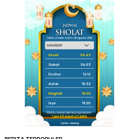
Sabtu, 23 Safar 1448 H / 08 Agustus 2026
Imsak
04:43
Subuh
04:53
Dzuhur
12:12
Ashar
15:32
Maghrib
18:09
Isya
19:20
Waktu sholat berikutnya dalam:
1 jam 59 menit 40 detik
Sumber: Kemenag