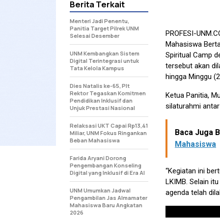
Berita Terkait
Menteri Jadi Penentu,
Panitia Target Pilrek UNM
PROFESI-UNM.
Selesai Desember
Mahasiswa Berta
UNM Kembangkan Sistem
Spiritual Camp 
Digital Terintegrasi untuk
tersebut akan d
Tata Kelola Kampus
hingga Minggu (2
Dies Natalis ke-65, Plt
Rektor Tegaskan Komitmen
Ketua Panitia, M
Pendidikan Inklusif dan
silaturahmi anta
Unjuk Prestasi Nasional
Relaksasi UKT Capai Rp13,41
Baca Juga Be
Miliar, UNM Fokus Ringankan
Beban Mahasiswa
Mahasiswa
Farida Aryani Dorong
Pengembangan Konseling
“Kegiatan ini be
Digital yang Inklusif di Era AI
LKIMB. Selain it
UNM Umumkan Jadwal
agenda telah dila
Pengambilan Jas Almamater
Mahasiswa Baru Angkatan
2026