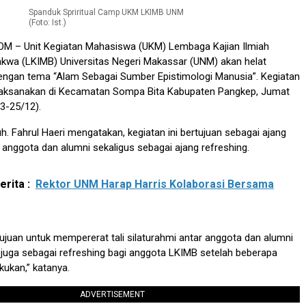
Spanduk Spriritual Camp UKM LKIMB UNM
(Foto: Ist.)
COM
– Unit Kegiatan Mahasiswa (UKM) Lembaga Kajian Ilmiah
kwa (LKIMB) Universitas Negeri Makassar (UNM) akan helat
dengan tema “Alam Sebagai Sumber Epistimologi Manusia”. Kegiatan
ilaksanakan di Kecamatan Sompa Bita Kabupaten Pangkep, Jumat
3-25/12).
uh. Fahrul Haeri mengatakan, kegiatan ini bertujuan sebagai ajang
r anggota dan alumni sekaligus sebagai ajang refreshing.
rita :
Rektor UNM Harap Harris Kolaborasi Bersama
rtujuan untuk mempererat tali silaturahmi antar anggota dan alumni
u juga sebagai refreshing bagi anggota LKIMB setelah beberapa
kukan,” katanya.
ADVERTISEMENT