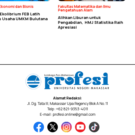
Ekonomi dan Bisnis
Fakultas Matematika dan Ilmu
Pengetahuan Alam
kolibrium FEB Latih
Alihkan Liburan untuk
as Usaha UMKM Bulutana
Pengabdian, HMJ Statistika Raih
Apresiasi
Alamat Redaksi:
Jl. Dg. Tata III, Makassar Upa Regency Blok A No. 11
Telp : +62 821-9353-4011
E-mail : profesi.online@gmail.com