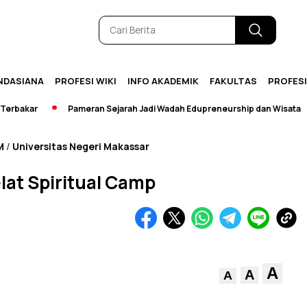
NDASIANA
PROFESI WIKI
INFO AKADEMIK
FAKULTAS
PROFES
akar
Pameran Sejarah Jadi Wadah Edupreneurship dan Wisata
M
Universitas Negeri Makassar
/
at Spiritual Camp
A
A
A