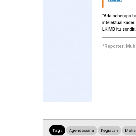
“Ada beberapa hal
intelektual kade
LKIMB itu sendiri
*Reporter: Muh.
Tag :
Agendasiana
Kegiatan
Maha