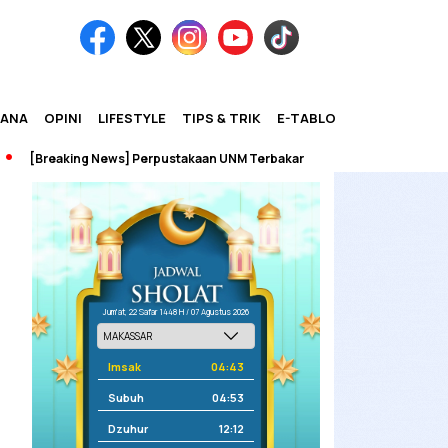
IANA
OPINI
LIFESTYLE
TIPS & TRIK
E-TABLOID
[Breaking News] Perpustakaan UNM Terbakar
Jum'at, 22 Safar 1448 H / 07 Agustus 2026
Imsak
04:43
Subuh
04:53
Dzuhur
12:12