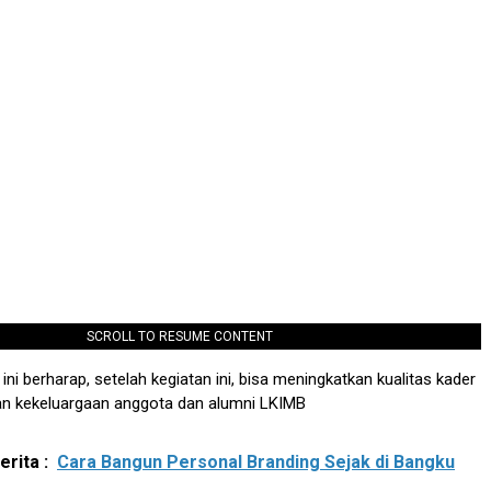
SCROLL TO RESUME CONTENT
ni berharap, setelah kegiatan ini, bisa meningkatkan kualitas kader
n kekeluargaan anggota dan alumni LKIMB
rita :
Cara Bangun Personal Branding Sejak di Bangku