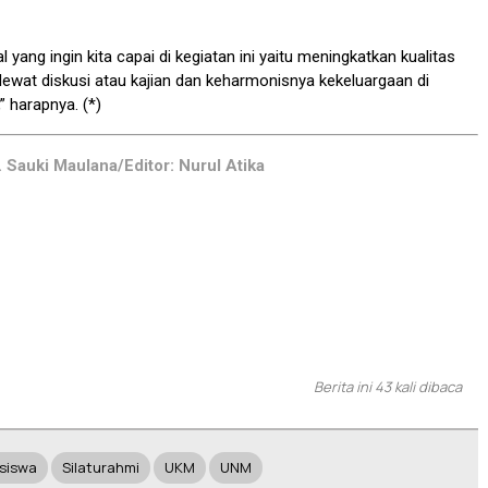
 yang ingin kita capai di kegiatan ini yaitu meningkatkan kualitas
r lewat diskusi atau kajian dan keharmonisnya kekeluargaan di
,” harapnya. (*)
 Sauki Maulana/Editor: Nurul Atika
Berita ini 43 kali dibaca
siswa
Silaturahmi
UKM
UNM