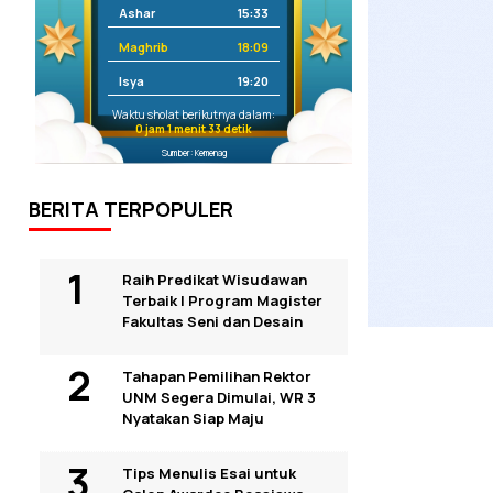
Ashar
15:33
Maghrib
18:09
Isya
19:20
Waktu sholat berikutnya dalam:
0 jam 1 menit 32 detik
Sumber: Kemenag
BERITA TERPOPULER
Raih Predikat Wisudawan
Terbaik I Program Magister
Fakultas Seni dan Desain
Tahapan Pemilihan Rektor
UNM Segera Dimulai, WR 3
Nyatakan Siap Maju
Tips Menulis Esai untuk