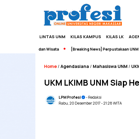
LINTAS UNM
KILAS KAMPUS
KILAS LK
AGE
dupreneurship dan Wisata
[Breaking News] Perpustakaan UNM Terb
Home
Agendasiana
Mahasiswa UNM
UK
/
/
/
UKM LKIMB UNM Siap Hel
LPM Profesi
- Redaksi
Rabu, 20 Desember 2017
- 21:28 WITA