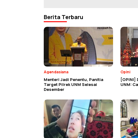
Berita Terbaru
Agendasiana
Opini
Menteri Jadi Penentu, Panitia
[OPINI] 
Target Pilrek UNM Selesai
UNM: Cat
Desember