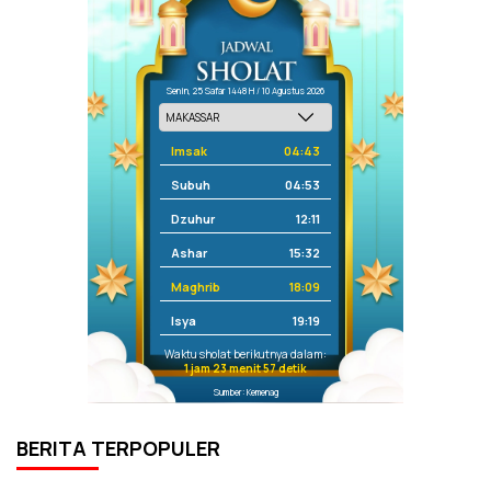
Senin, 25 Safar 1448 H / 10 Agustus 2026
Imsak
04:43
Subuh
04:53
Dzuhur
12:11
Ashar
15:32
Maghrib
18:09
Isya
19:19
Waktu sholat berikutnya dalam:
1 jam 23 menit 57 detik
Sumber: Kemenag
BERITA TERPOPULER