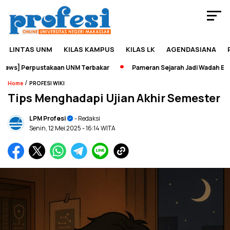
LINTAS UNM
KILAS KAMPUS
KILAS LK
AGENDASIANA
] Perpustakaan UNM Terbakar
Pameran Sejarah Jadi Wadah Edupren
/
Home
PROFESI WIKI
Tips Menghadapi Ujian Akhir Semester
LPM Profesi
- Redaksi
Senin, 12 Mei 2025
- 16:14 WITA