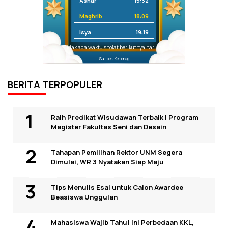
Ashar
15:32
Maghrib
18:09
Isya
19:19
Tidak ada waktu sholat berikutnya hari ini.
Sumber: Kemenag
BERITA TERPOPULER
Raih Predikat Wisudawan Terbaik I Program
Magister Fakultas Seni dan Desain
Tahapan Pemilihan Rektor UNM Segera
Dimulai, WR 3 Nyatakan Siap Maju
Tips Menulis Esai untuk Calon Awardee
Beasiswa Unggulan
Mahasiswa Wajib Tahu! Ini Perbedaan KKL,