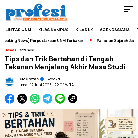
LINTAS UNM
KILAS KAMPUS
KILAS LK
AGENDASIANA
aking News] Perpustakaan UNM Terbakar
Pameran Sejarah Jadi Wad
/
Home
Berita Wiki
Tips dan Trik Bertahan di Tengah
Tekanan Menjelang Akhir Masa Studi
LPM Profesi
- Redaksi
Jumat, 12 Juni 2026
- 22:02 WITA