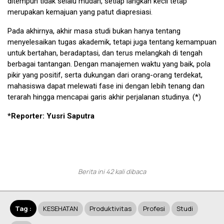
ditempuh tidak selalu mudah, setiap langkah kecil tetap
merupakan kemajuan yang patut diapresiasi.
Pada akhirnya, akhir masa studi bukan hanya tentang
menyelesaikan tugas akademik, tetapi juga tentang kemampuan
untuk bertahan, beradaptasi, dan terus melangkah di tengah
berbagai tantangan. Dengan manajemen waktu yang baik, pola
pikir yang positif, serta dukungan dari orang-orang terdekat,
mahasiswa dapat melewati fase ini dengan lebih tenang dan
terarah hingga mencapai garis akhir perjalanan studinya. (*)
*Reporter: Yusri Saputra
Berita ini 42 kali dibaca
Tag :
KESEHATAN
Produktivitas
Profesi
Studi