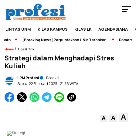
LINTAS UNM
KILAS KAMPUS
KILAS LK
AGENDASIANA
ata
[Breaking News] Perpustakaan UNM Terbakar
Pameran Sej
/
Home
Tips & Trik
Strategi dalam Menghadapi Stres
Kuliah
LPM Profesi
- Redaksi
Sabtu, 22 Februari 2025
- 21:56 WITA
A
A
A