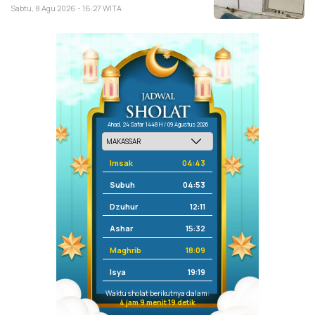
Sabtu, 8 Agu 2026 - 16:27 WITA
Ahad, 24 Safar 1448 H / 09 Agustus 2026
Imsak
04:43
Subuh
04:53
Dzuhur
12:11
Ashar
15:32
Maghrib
18:09
Isya
19:19
Waktu sholat berikutnya dalam:
4 jam 9 menit 19 detik