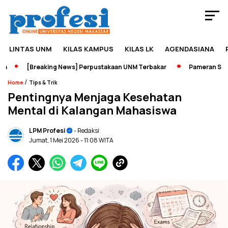
LINTAS UNM
KILAS KAMPUS
KILAS LK
AGENDASIANA
[Breaking News] Perpustakaan UNM Terbakar
Pameran Sejarah
/
Home
Tips & Trik
Pentingnya Menjaga Kesehatan
Mental di Kalangan Mahasiswa
LPM Profesi
- Redaksi
Jumat, 1 Mei 2026
- 11:08 WITA