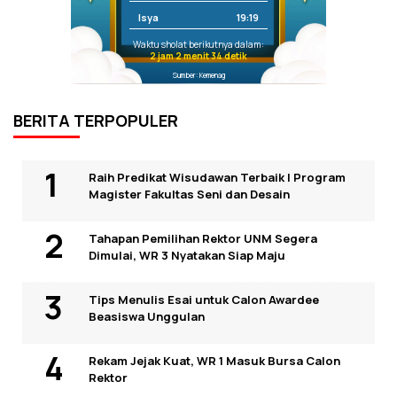
Isya
19:19
Waktu sholat berikutnya dalam:
2 jam 2 menit 34 detik
Sumber: Kemenag
BERITA TERPOPULER
Raih Predikat Wisudawan Terbaik I Program
Magister Fakultas Seni dan Desain
Tahapan Pemilihan Rektor UNM Segera
Dimulai, WR 3 Nyatakan Siap Maju
Tips Menulis Esai untuk Calon Awardee
Beasiswa Unggulan
Rekam Jejak Kuat, WR 1 Masuk Bursa Calon
Rektor