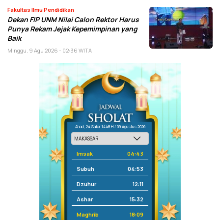
Fakultas Ilmu Pendidikan
Dekan FIP UNM Nilai Calon Rektor Harus
Punya Rekam Jejak Kepemimpinan yang
Baik
Minggu, 9 Agu 2026 - 02:36 WITA
Ahad, 24 Safar 1448 H / 09 Agustus 2026
Imsak
04:43
Subuh
04:53
Dzuhur
12:11
Ashar
15:32
Maghrib
18:09