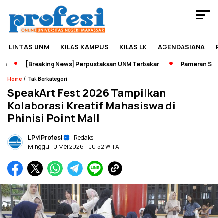
LINTAS UNM
KILAS KAMPUS
KILAS LK
AGENDASIANA
[Breaking News] Perpustakaan UNM Terbakar
Pameran Sejarah
/
Home
Tak Berkategori
SpeakArt Fest 2026 Tampilkan
Kolaborasi Kreatif Mahasiswa di
Phinisi Point Mall
LPM Profesi
- Redaksi
Minggu, 10 Mei 2026
- 00:52 WITA