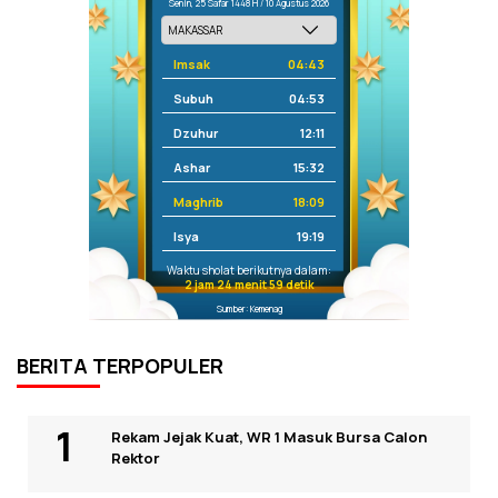
Senin, 25 Safar 1448 H / 10 Agustus 2026
Imsak
04:43
Subuh
04:53
Dzuhur
12:11
Ashar
15:32
Maghrib
18:09
Isya
19:19
Waktu sholat berikutnya dalam:
2 jam 24 menit 59 detik
Sumber: Kemenag
BERITA TERPOPULER
Rekam Jejak Kuat, WR 1 Masuk Bursa Calon
Rektor