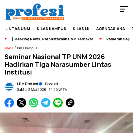
LINTAS UNM
KILAS KAMPUS
KILAS LK
AGENDASIANA
[Breaking News] Perpustakaan UNM Terbakar
Pameran Sejarah 
/
Home
Kilas Kampus
Seminar Nasional TP UNM 2026
Hadirkan Tiga Narasumber Lintas
Institusi
LPM Profesi
- Redaksi
Sabtu, 2 Mei 2026
- 14:26 WITA