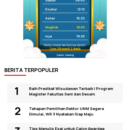
Subuh
04:53
Dzuhur
12:12
Ashar
15:32
Maghrib
18:09
Isya
19:20
Waktu sholat berikutnya dalam:
1 jam 39 menit 2 detik
Sumber: Kemenag
BERITA TERPOPULER
Raih Predikat Wisudawan Terbaik I Program
Magister Fakultas Seni dan Desain
Tahapan Pemilihan Rektor UNM Segera
Dimulai, WR 3 Nyatakan Siap Maju
Tips Menulis Esai untuk Calon Awardee