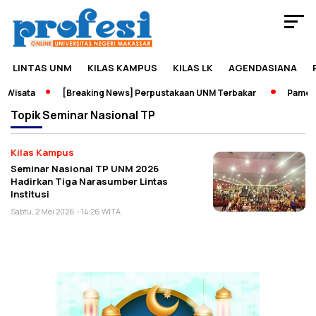
LINTAS UNM
KILAS KAMPUS
KILAS LK
AGENDASIANA
 Wisata
[Breaking News] Perpustakaan UNM Terbakar
Pameran
Topik
Seminar Nasional TP
Kilas Kampus
Seminar Nasional TP UNM 2026
Hadirkan Tiga Narasumber Lintas
Institusi
Sabtu, 2 Mei 2026 - 14:26 WITA