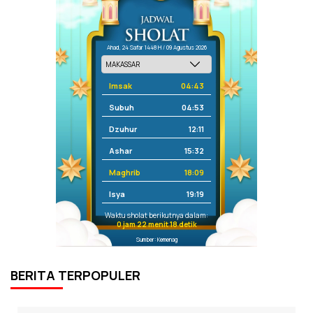
Ahad, 24 Safar 1448 H / 09 Agustus 2026
Imsak
04:43
Subuh
04:53
Dzuhur
12:11
Ashar
15:32
Maghrib
18:09
Isya
19:19
Waktu sholat berikutnya dalam:
0 jam 22 menit 18 detik
Sumber: Kemenag
BERITA TERPOPULER