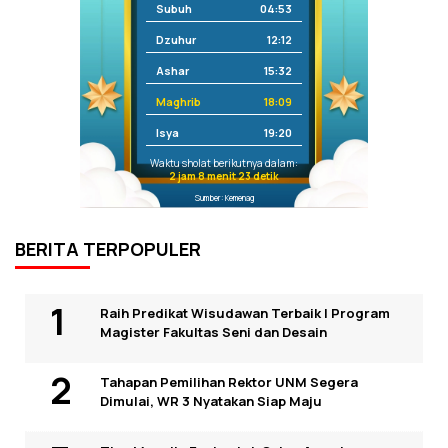
Subuh
04:53
Dzuhur
12:12
Ashar
15:32
Maghrib
18:09
Isya
19:20
Waktu sholat berikutnya dalam:
2 jam 8 menit 23 detik
Sumber: Kemenag
BERITA TERPOPULER
Raih Predikat Wisudawan Terbaik I Program
Magister Fakultas Seni dan Desain
Tahapan Pemilihan Rektor UNM Segera
Dimulai, WR 3 Nyatakan Siap Maju