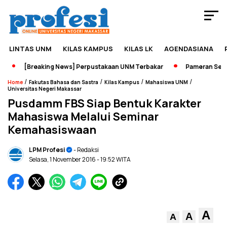
LINTAS UNM
KILAS KAMPUS
KILAS LK
AGENDASIANA
[Breaking News] Perpustakaan UNM Terbakar
Pameran Sejarah
/
/
/
/
Home
Fakutas Bahasa dan Sastra
Kilas Kampus
Mahasiswa UNM
Universitas Negeri Makassar
Pusdamm FBS Siap Bentuk Karakter
Mahasiswa Melalui Seminar
Kemahasiswaan
LPM Profesi
- Redaksi
Selasa, 1 November 2016
- 19:52 WITA
A
A
A