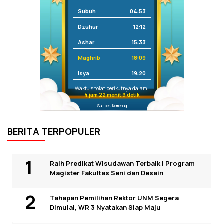
Subuh
04:53
Dzuhur
12:12
Ashar
15:33
Maghrib
18:09
Isya
19:20
Waktu sholat berikutnya dalam:
4 jam 22 menit 9 detik
Sumber: Kemenag
BERITA TERPOPULER
Raih Predikat Wisudawan Terbaik I Program
Magister Fakultas Seni dan Desain
Tahapan Pemilihan Rektor UNM Segera
Dimulai, WR 3 Nyatakan Siap Maju