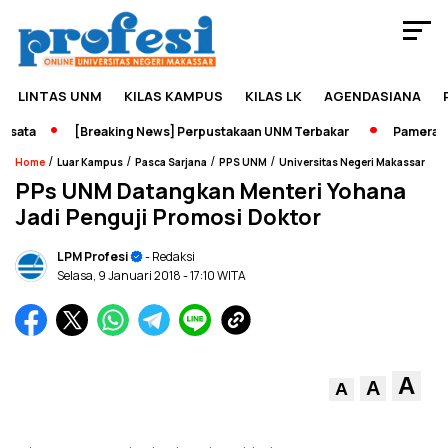
LINTAS UNM
KILAS KAMPUS
KILAS LK
AGENDASIANA
ata
[Breaking News] Perpustakaan UNM Terbakar
Pameran Sej
/
/
/
/
Home
Luar Kampus
Pasca Sarjana
PPS UNM
Universitas Negeri Makassar
PPs UNM Datangkan Menteri Yohana
Jadi Penguji Promosi Doktor
LPM Profesi
- Redaksi
Selasa, 9 Januari 2018
- 17:10 WITA
A
A
A