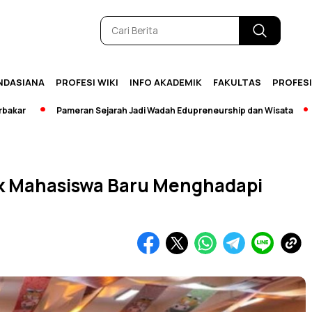
NDASIANA
PROFESI WIKI
INFO AKADEMIK
FAKULTAS
PROFES
Pameran Sejarah Jadi Wadah Edupreneurship dan Wisata
[Break
uk Mahasiswa Baru Menghadapi