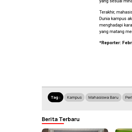
yang sesuai minat
Terakhir, mahas
Dunia kampus ak
menghadapi kara
yang matang mem
*Reporter: Febr
Tag :
Kampus
Mahasiswa Baru
Per
Berita Terbaru