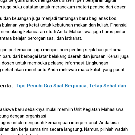
juga berguna untuk mengakses sistem pembelajaran digital
 juga buku catatan untuk merangkum materi penting dari dosen.
 dan keuangan juga menjadi tantangan baru bagi anak kos.
 bulanan yang ketat untuk kebutuhan makan dan kuliah. Finansial
 mendukung kelancaran studi Anda. Mahasiswa juga harus pintar
ara belajar, berorganisasi, dan istirahat.
gan pertemanan juga menjadi poin penting sejak hari pertama
n baru dari berbagai latar belakang daerah dan jurusan. Kenali juga
an dosen untuk membuka peluang informasi. Lingkungan
 sehat akan membantu Anda melewati masa kuliah yang padat.
rita :
Tips Penuhi Gizi Saat Berpuasa, Tetap Sehat dan
hasiswa baru sebaiknya mulai memilih Unit Kegiatan Mahasiswa
bung dengan organisasi
agus untuk mengasah kemampuan interpersonal. Anda bisa
inan dan kerja sama tim secara langsung. Namun, pilihlah wadah