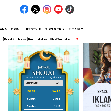
IANA
OPINI
LIFESTYLE
TIPS & TRIK
E-TABLOID
ing News] Perpustakaan UNM Terbakar
Kamis, 21 Safar 1448 H / 06 Agustus 2026
Imsak
04:43
Subuh
04:53
Dzuhur
12:12