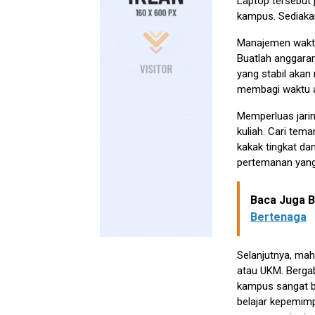
Laptop tersebut 
kampus. Sediakan
Manajemen waktu
Buatlah anggaran
yang stabil akan
membagi waktu ant
Memperluas jarin
kuliah. Cari tema
kakak tingkat d
pertemanan yang
Baca Juga Be
Bertenaga
Selanjutnya, ma
atau UKM. Berga
kampus sangat b
belajar kepemimp