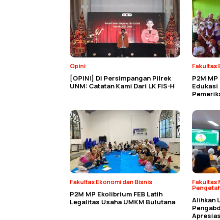
Opini
Fakultas 
[OPINI] Di Persimpangan Pilrek
P2M MP 
UNM: Catatan Kami Dari LK FIS-H
Edukasi
Pemerik
Fakultas Ekonomi dan Bisnis
Fakultas 
Pengeta
P2M MP Ekolibrium FEB Latih
Alihkan 
Legalitas Usaha UMKM Bulutana
Pengabdi
Apresias