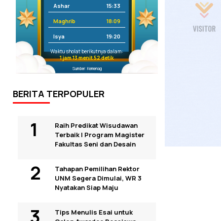
Ashar
15:33
Maghrib
18:09
Isya
19:20
Waktu sholat berikutnya dalam:
1 jam 13 menit 51 detik
Sumber: Kemenag
BERITA TERPOPULER
Raih Predikat Wisudawan
Terbaik I Program Magister
Fakultas Seni dan Desain
Tahapan Pemilihan Rektor
UNM Segera Dimulai, WR 3
Nyatakan Siap Maju
Tips Menulis Esai untuk