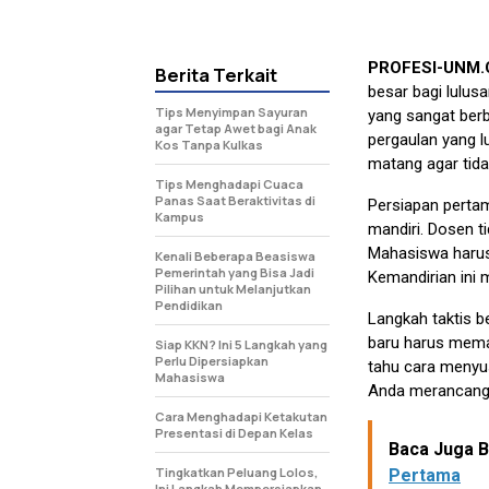
PROFESI-UNM
Berita Terkait
besar bagi lulu
Tips Menyimpan Sayuran
yang sangat ber
agar Tetap Awet bagi Anak
pergaulan yang l
Kos Tanpa Kulkas
matang agar tid
Tips Menghadapi Cuaca
Panas Saat Beraktivitas di
Persiapan pertam
Kampus
mandiri. Dosen t
Mahasiswa harus 
Kenali Beberapa Beasiswa
Pemerintah yang Bisa Jadi
Kemandirian ini 
Pilihan untuk Melanjutkan
Pendidikan
Langkah taktis 
baru harus mema
Siap KKN? Ini 5 Langkah yang
Perlu Dipersiapkan
tahu cara menyu
Mahasiswa
Anda merancang s
Cara Menghadapi Ketakutan
Presentasi di Depan Kelas
Baca Juga Be
Tingkatkan Peluang Lolos,
Pertama
Ini Langkah Mempersiapkan