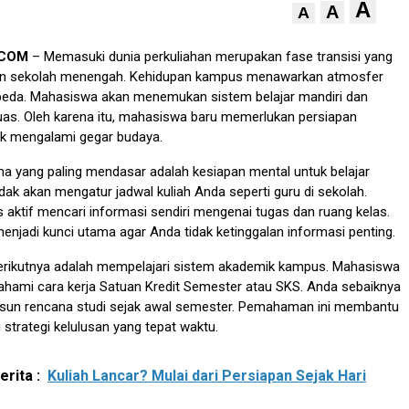
A
A
A
.COM
– Memasuki dunia perkuliahan merupakan fase transisi yang
san sekolah menengah. Kehidupan kampus menawarkan atmosfer
beda. Mahasiswa akan menemukan sistem belajar mandiri dan
uas. Oleh karena itu, mahasiswa baru memerlukan persiapan
ak mengalami gegar budaya.
a yang paling mendasar adalah kesiapan mental untuk belajar
idak akan mengatur jadwal kuliah Anda seperti guru di sekolah.
aktif mencari informasi sendiri mengenai tugas dan ruang kelas.
menjadi kunci utama agar Anda tidak ketinggalan informasi penting.
berikutnya adalah mempelajari sistem akademik kampus. Mahasiswa
hami cara kerja Satuan Kredit Semester atau SKS. Anda sebaiknya
sun rencana studi sejak awal semester. Pemahaman ini membantu
trategi kelulusan yang tepat waktu.
rita :
Kuliah Lancar? Mulai dari Persiapan Sejak Hari