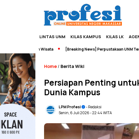
LINTAS UNM
KILAS KAMPUS
KILAS LK
AGE
eurship dan Wisata
[Breaking News] Perpustakaan UNM Terbakar
Home
Berita Wiki
/
Persiapan Penting unt
Dunia Kampus
LPM Profesi
- Redaksi
Senin, 6 Juli 2026
- 22:44 WITA