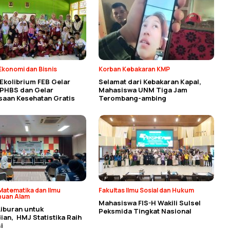
Ekonomi dan Bisnis
Korban Kebakaran KMP
Ekolibrium FEB Gelar
Selamat dari Kebakaran Kapal,
 PHBS dan Gelar
Mahasiswa UNM Tiga Jam
saan Kesehatan Gratis
Terombang-ambing
Matematika dan Ilmu
Fakultas Ilmu Sosial dan Hukum
huan Alam
Mahasiswa FIS-H Wakili Sulsel
Liburan untuk
Peksmida Tingkat Nasional
an, HMJ Statistika Raih
i