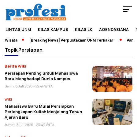
LINTAS UNM
KILAS KAMPUS
KILAS LK
AGENDASIANA
 Wisata
[Breaking News] Perpustakaan UNM Terbakar
Pameran
Topik
Persiapan
Berita Wiki
Persiapan Penting untuk Mahasiswa
Baru Menghadapi Dunia Kampus
Senin, 6 Juli 2026 - 22:44 WITA
wiki
Mahasiswa Baru Mulai Persiapkan
Perlengkapan Kuliah Menjelang Tahun
Ajaran Baru
Jumat, 3 Juli 2026 - 23:49 WITA