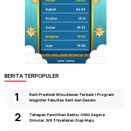
Imsak
04:43
Subuh
04:53
Dzuhur
12:12
Ashar
15:32
Maghrib
18:09
Isya
19:20
Tidak ada waktu sholat berikutnya hari ini.
Sumber: Kemenag
BERITA TERPOPULER
Raih Predikat Wisudawan Terbaik I Program
Magister Fakultas Seni dan Desain
Tahapan Pemilihan Rektor UNM Segera
Dimulai, WR 3 Nyatakan Siap Maju