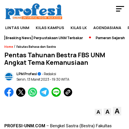
LINTAS UNM
KILAS KAMPUS
KILAS LK
AGENDASIANA
[Breaking News] Perpustakaan UNM Terbakar
Pameran Sejarah Jadi
/
Home
Fakutas Bahasa dan Sastra
Pentas Tahunan Bestra FBS UNM
Angkat Tema Kemanusiaan
LPM Profesi
- Redaksi
Senin, 13 Maret 2023
- 19:30 WITA
A
A
A
PROFESI-UNM.COM
– Bengkel Sastra (Bestra) Fakultas