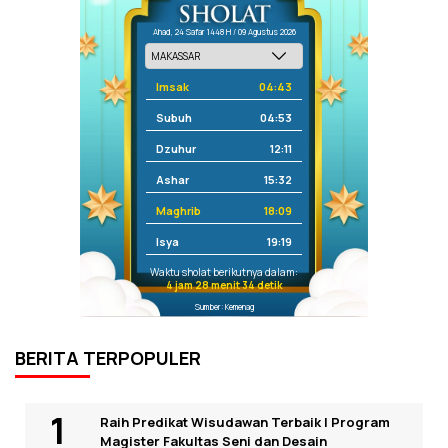
Ahad, 24 Safar 1448 H / 09 Agustus 2026
Imsak
04:43
Subuh
04:53
Dzuhur
12:11
Ashar
15:32
Maghrib
18:09
Isya
19:19
Waktu sholat berikutnya dalam:
4 jam 28 menit 34 detik
Sumber: Kemenag
BERITA TERPOPULER
Raih Predikat Wisudawan Terbaik I Program
Magister Fakultas Seni dan Desain