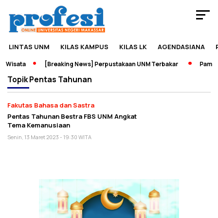
LINTAS UNM
KILAS KAMPUS
KILAS LK
AGENDASIANA
 Wisata
[Breaking News] Perpustakaan UNM Terbakar
Pameran
Topik
Pentas Tahunan
Fakutas Bahasa dan Sastra
Pentas Tahunan Bestra FBS UNM Angkat
Tema Kemanusiaan
Senin, 13 Maret 2023 - 19:30 WITA