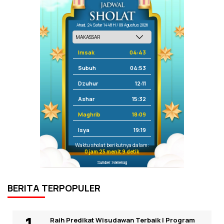
Ahad, 24 Safar 1448 H / 09 Agustus 2026
Imsak
04:43
Subuh
04:53
Dzuhur
12:11
Ashar
15:32
Maghrib
18:09
Isya
19:19
Waktu sholat berikutnya dalam:
0 jam 25 menit 9 detik
Sumber: Kemenag
BERITA TERPOPULER
Raih Predikat Wisudawan Terbaik I Program