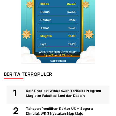
Imsak
04:43
Subuh
04:53
Dzuhur
12:12
Ashar
15:33
Maghrib
18:09
Isya
19:20
Waktu sholat berikutnya dalam:
6 jam 2 menit 39 detik
Sumber: Kemenag
BERITA TERPOPULER
Raih Predikat Wisudawan Terbaik I Program
Magister Fakultas Seni dan Desain
Tahapan Pemilihan Rektor UNM Segera
Dimulai, WR 3 Nyatakan Siap Maju