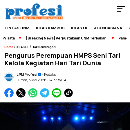
LINTAS UNM
KILAS KAMPUS
KILAS LK
AGENDASIANA
isata
[Breaking News] Perpustakaan UNM Terbakar
Pameran S
/
/
Home
KILAS LK
Tak Berkategori
Pengurus Perempuan HMPS Seni Tari
Kelola Kegiatan Hari Tari Dunia
LPM Profesi
- Redaksi
Jumat, 8 Mei 2026
- 14:35 WITA