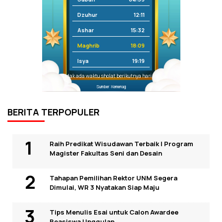
Dzuhur
12:11
Ashar
15:32
Maghrib
18:09
Isya
19:19
Tidak ada waktu sholat berikutnya hari ini.
Sumber: Kemenag
BERITA TERPOPULER
Raih Predikat Wisudawan Terbaik I Program
Magister Fakultas Seni dan Desain
Tahapan Pemilihan Rektor UNM Segera
Dimulai, WR 3 Nyatakan Siap Maju
Tips Menulis Esai untuk Calon Awardee
Beasiswa Unggulan