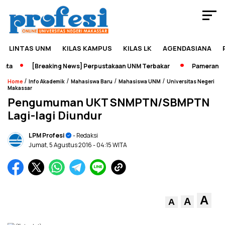
LINTAS UNM
KILAS KAMPUS
KILAS LK
AGENDASIANA
ta
[Breaking News] Perpustakaan UNM Terbakar
Pameran Seja
/
/
/
/
Home
Info Akademik
Mahasiswa Baru
Mahasiswa UNM
Universitas Negeri
Makassar
Pengumuman UKT SNMPTN/SBMPTN
Lagi-lagi Diundur
LPM Profesi
- Redaksi
Jumat, 5 Agustus 2016
- 04:15 WITA
A
A
A