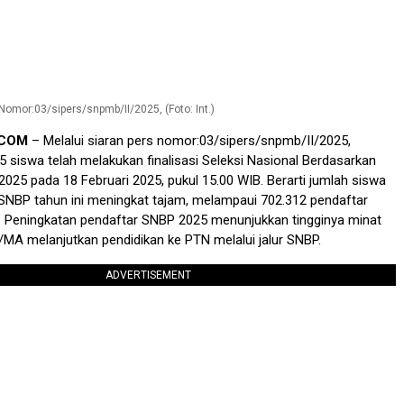
Nomor:03/sipers/snpmb/II/2025, (Foto: Int.)
.COM
– Melalui siaran pers nomor:03/sipers/snpmb/II/2025,
 siswa telah melakukan finalisasi Seleksi Nasional Berdasarkan
2025 pada 18 Februari 2025, pukul 15.00 WIB. Berarti jumlah siswa
SNBP tahun ini meningkat tajam, melampaui 702.312 pendaftar
. Peningkatan pendaftar SNBP 2025 menunjukkan tingginya minat
A melanjutkan pendidikan ke PTN melalui jalur SNBP.
ADVERTISEMENT