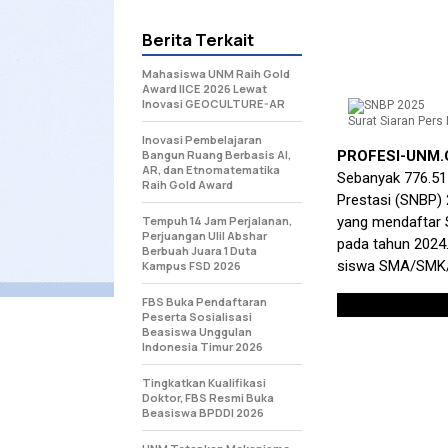
Berita Terkait
Mahasiswa UNM Raih Gold
Award IICE 2026 Lewat
Inovasi GEOCULTURE-AR
Surat Siaran Pers 
Inovasi Pembelajaran
Bangun Ruang Berbasis AI,
PROFESI-UNM
AR, dan Etnomatematika
Sebanyak 776.515
Raih Gold Award
Prestasi (SNBP) 
Tempuh 14 Jam Perjalanan,
yang mendaftar 
Perjuangan Ulil Abshar
pada tahun 2024
Berbuah Juara 1 Duta
siswa SMA/SMK/M
Kampus FSD 2026
FBS Buka Pendaftaran
Peserta Sosialisasi
Beasiswa Unggulan
Indonesia Timur 2026
Tingkatkan Kualifikasi
Doktor, FBS Resmi Buka
Beasiswa BPDDI 2026