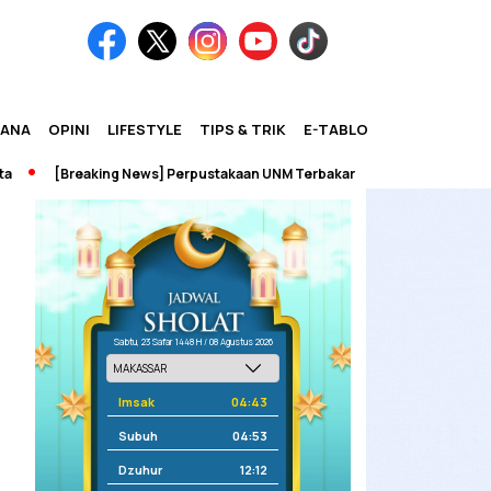
IANA
OPINI
LIFESTYLE
TIPS & TRIK
E-TABLOID
[Breaking News] Perpustakaan UNM Terbakar
Sabtu, 23 Safar 1448 H / 08 Agustus 2026
Imsak
04:43
Subuh
04:53
Dzuhur
12:12