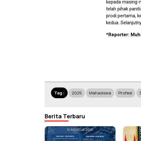
kepada masing-m
telah pihak panit
prodi pertama, k
kedua. Selanjutn
*Reporter: Muh
Tag :
2025
Mahasiswa
Profesi
Berita Terbaru