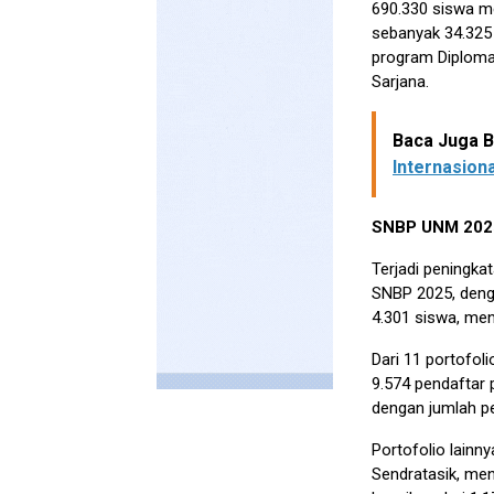
690.330 siswa me
sebanyak 34.325
program Diploma
Sarjana.
Baca Juga Be
Internasiona
SNBP UNM 2025
Terjadi peningka
SNBP 2025, denga
4.301 siswa, men
Dari 11 portofol
9.574 pendaftar 
dengan jumlah pe
Portofolio lainn
Sendratasik, men