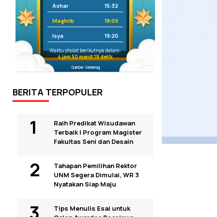
Ashar
15:32
Maghrib
18:09
Isya
19:20
Waktu sholat berikutnya dalam:
4 jam 50 menit 18 detik
Sumber: Kemenag
BERITA TERPOPULER
Raih Predikat Wisudawan
Terbaik I Program Magister
Fakultas Seni dan Desain
Tahapan Pemilihan Rektor
UNM Segera Dimulai, WR 3
Nyatakan Siap Maju
Tips Menulis Esai untuk