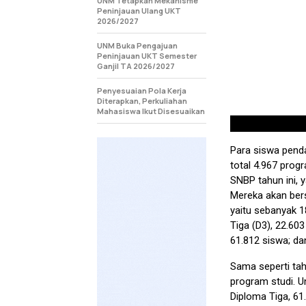
UNM Tetapkan Mekanisme
Peninjauan Ulang UKT
2026/2027
UNM Buka Pengajuan
Peninjauan UKT Semester
Ganjil TA 2026/2027
Penyesuaian Pola Kerja
Diterapkan, Perkuliahan
Mahasiswa Ikut Disesuaikan
Para siswa penda
total 4.967 prog
SNBP tahun ini, 
Mereka akan bers
yaitu sebanyak 1
Tiga (D3), 22.60
61.812 siswa; da
Sama seperti ta
program studi. U
Diploma Tiga, 6