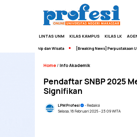
LINTAS UNM
KILAS KAMPUS
KILAS LK
AGE
h Edupreneurship dan Wisata
[Breaking News] Perpustakaan UNM Te
Home
Info Akademik
/
Pendaftar SNBP 2025 M
Signifikan
LPM Profesi
- Redaksi
Selasa, 18 Februari 2025
- 23:09 WITA