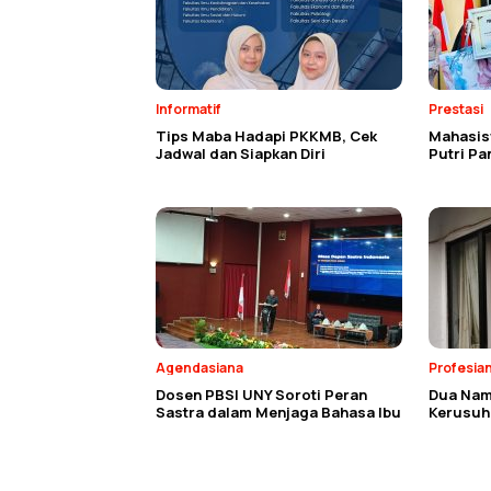
Informatif
Prestasi
Tips Maba Hadapi PKKMB, Cek
Mahasisw
Jadwal dan Siapkan Diri
Putri P
Agendasiana
Profesia
Dosen PBSI UNY Soroti Peran
Dua Nam
Sastra dalam Menjaga Bahasa Ibu
Kerusuh