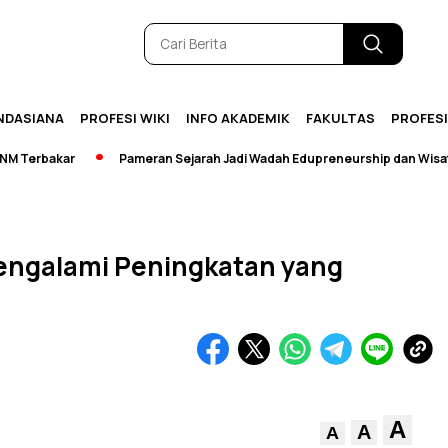
NDASIANA
PROFESI WIKI
INFO AKADEMIK
FAKULTAS
PROFES
rbakar
Pameran Sejarah Jadi Wadah Edupreneurship dan Wisata
engalami Peningkatan yang
A
A
A