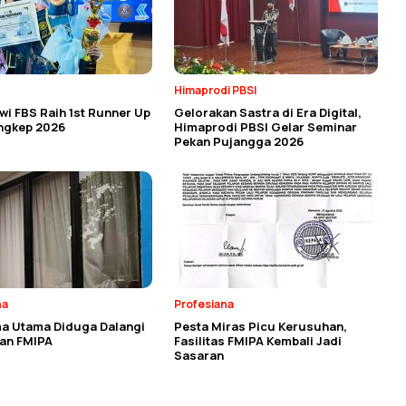
Himaprodi PBSI
i FBS Raih 1st Runner Up
Gelorakan Sastra di Era Digital,
angkep 2026
Himaprodi PBSI Gelar Seminar
Pekan Pujangga 2026
na
Profesiana
a Utama Diduga Dalangi
Pesta Miras Picu Kerusuhan,
an FMIPA
Fasilitas FMIPA Kembali Jadi
Sasaran