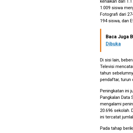
kenaikan dari 1.
1.009 siswa menj
Fotografi dari 2
194 siswa, dan E
Baca Juga Be
Dibuka
Di sisi lain, be
Televisi mencata
tahun sebelumny
pendaftar, turun
Peningkatan ini j
Pangkalan Data S
mengalami penin
20.696 sekolah. 
ini tercatat juml
Pada tahap berik