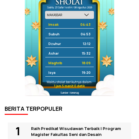
Sabtu, 23 Safar 1448 H / 08 Agustus 2026
Imsak
04:43
Subuh
04:53
Dzuhur
12:12
Ashar
15:32
Maghrib
18:09
Isya
19:20
Waktu sholat berikutnya dalam:
1 jam 5 menit 0 detik
Sumber: Kemenag
BERITA TERPOPULER
Raih Predikat Wisudawan Terbaik I Program
Magister Fakultas Seni dan Desain