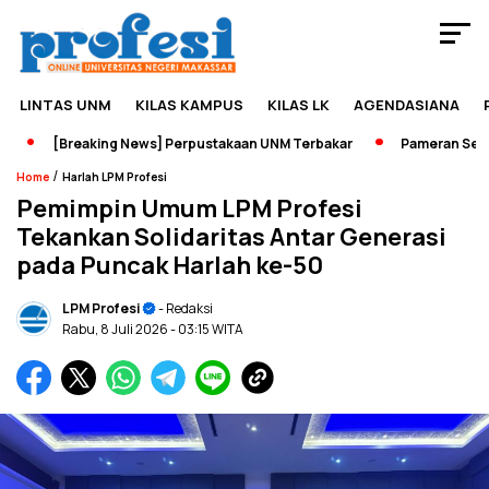
LINTAS UNM
KILAS KAMPUS
KILAS LK
AGENDASIANA
[Breaking News] Perpustakaan UNM Terbakar
Pameran Sejarah
/
Home
Harlah LPM Profesi
Pemimpin Umum LPM Profesi
Tekankan Solidaritas Antar Generasi
pada Puncak Harlah ke-50
LPM Profesi
- Redaksi
Rabu, 8 Juli 2026
- 03:15 WITA