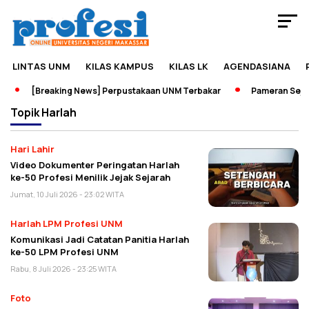
LINTAS UNM
KILAS KAMPUS
KILAS LK
AGENDASIANA
[Breaking News] Perpustakaan UNM Terbakar
Pameran Sejarah
Topik
Harlah
Hari Lahir
Video Dokumenter Peringatan Harlah
ke-50 Profesi Menilik Jejak Sejarah
Jumat, 10 Juli 2026 - 23:02 WITA
Harlah LPM Profesi UNM
Komunikasi Jadi Catatan Panitia Harlah
ke-50 LPM Profesi UNM
Rabu, 8 Juli 2026 - 23:25 WITA
Foto