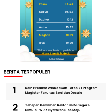
Imsak
04:43
Subuh
04:53
Dzuhur
12:12
Ashar
15:32
Maghrib
18:09
Isya
19:20
Waktu sholat berikutnya dalam:
6 jam 4 menit 34 detik
Sumber: Kemenag
BERITA TERPOPULER
Raih Predikat Wisudawan Terbaik I Program
Magister Fakultas Seni dan Desain
Tahapan Pemilihan Rektor UNM Segera
Dimulai, WR 3 Nyatakan Siap Maju