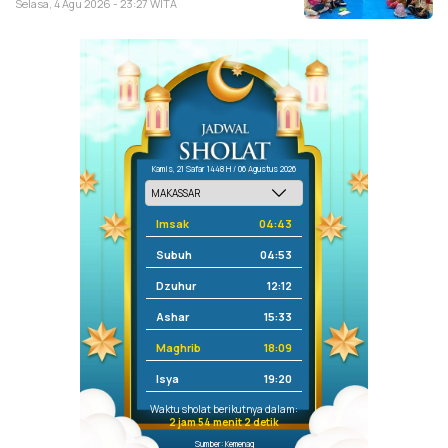
Selasa, 4 Agu 2026 - 23:27 WITA
Kamis, 21 Safar 1448 H / 06 Agustus 2026
Imsak
04:43
Subuh
04:53
Dzuhur
12:12
Ashar
15:33
Maghrib
18:09
Isya
19:20
Waktu sholat berikutnya dalam:
2 jam 54 menit 2 detik
Sumber: Kemenag