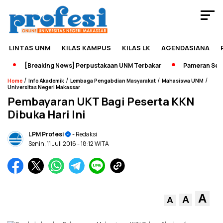
LINTAS UNM
KILAS KAMPUS
KILAS LK
AGENDASIANA
[Breaking News] Perpustakaan UNM Terbakar
Pameran Sejara
/
/
/
/
Home
Info Akademik
Lembaga Pengabdian Masyarakat
Mahasiswa UNM
Universitas Negeri Makassar
Pembayaran UKT Bagi Peserta KKN
Dibuka Hari Ini
LPM Profesi
- Redaksi
Senin, 11 Juli 2016
- 18:12 WITA
A
A
A