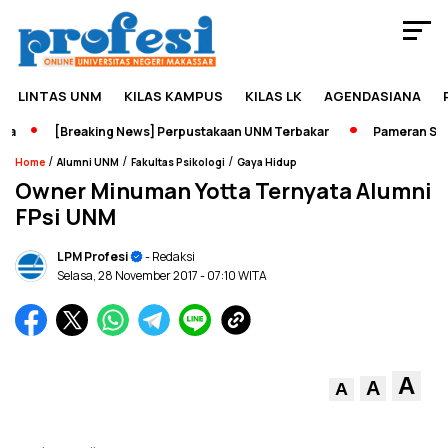
LINTAS UNM
KILAS KAMPUS
KILAS LK
AGENDASIANA
[Breaking News] Perpustakaan UNM Terbakar
Pameran Sejara
/
/
/
Home
Alumni UNM
Fakultas Psikologi
Gaya Hidup
Owner Minuman Yotta Ternyata Alumni
FPsi UNM
LPM Profesi
- Redaksi
Selasa, 28 November 2017
- 07:10 WITA
A
A
A