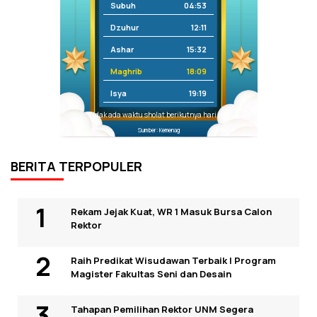
Subuh
04:53
Dzuhur
12:11
Ashar
15:32
Maghrib
18:09
Isya
19:19
Tidak ada waktu sholat berikutnya hari ini.
Sumber: Kemenag
BERITA TERPOPULER
Rekam Jejak Kuat, WR 1 Masuk Bursa Calon
Rektor
Raih Predikat Wisudawan Terbaik I Program
Magister Fakultas Seni dan Desain
Tahapan Pemilihan Rektor UNM Segera