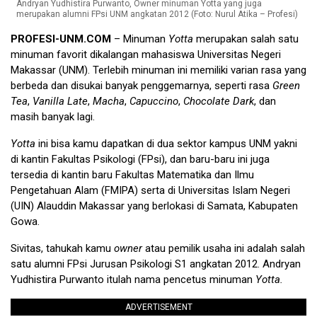
Andryan Yudhistira Purwanto, Owner minuman Yotta yang juga
merupakan alumni FPsi UNM angkatan 2012 (Foto: Nurul Atika – Profesi)
PROFESI-UNM.COM
– Minuman
Yotta
merupakan salah satu
minuman favorit dikalangan mahasiswa Universitas Negeri
Makassar (UNM). Terlebih minuman ini memiliki varian rasa yang
berbeda dan disukai banyak penggemarnya, seperti rasa
Green
Tea
,
Vanilla Late
,
Macha
,
Capuccino
,
Chocolate Dark
, dan
masih banyak lagi.
Yotta
ini bisa kamu dapatkan di dua sektor kampus UNM yakni
di kantin Fakultas Psikologi (FPsi), dan baru-baru ini juga
tersedia di kantin baru Fakultas Matematika dan Ilmu
Pengetahuan Alam (FMIPA) serta di Universitas Islam Negeri
(UIN) Alauddin Makassar yang berlokasi di Samata, Kabupaten
Gowa.
Sivitas, tahukah kamu
owner
atau pemilik usaha ini adalah salah
satu alumni FPsi Jurusan Psikologi S1 angkatan 2012. Andryan
Yudhistira Purwanto itulah nama pencetus minuman
Yotta.
ADVERTISEMENT