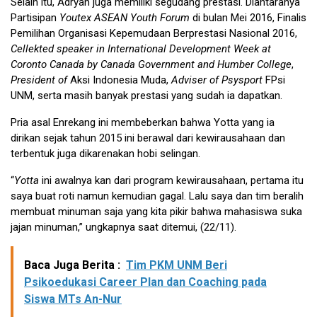
Selain itu, Adryan juga memiliki segudang prestasi. Diantaranya
Partisipan
Youtex ASEAN Youth Forum
di bulan Mei 2016, Finalis
Pemilihan Organisasi Kepemudaan Berprestasi Nasional 2016,
Cellekted speaker
in International Development Week at
Coronto Canada by Canada Government and Humber College
,
President of
Aksi Indonesia Muda,
Adviser of Psysport
FPsi
UNM, serta masih banyak prestasi yang sudah ia dapatkan.
Pria asal Enrekang ini membeberkan bahwa Yotta yang ia
dirikan sejak tahun 2015 ini berawal dari kewirausahaan dan
terbentuk juga dikarenakan hobi selingan.
“
Yotta
ini awalnya kan dari program kewirausahaan, pertama itu
saya buat roti namun kemudian gagal. Lalu saya dan tim beralih
membuat minuman saja yang kita pikir bahwa mahasiswa suka
jajan minuman,” ungkapnya saat ditemui, (22/11).
Baca Juga Berita :
Tim PKM UNM Beri
Psikoedukasi Career Plan dan Coaching pada
Siswa MTs An-Nur