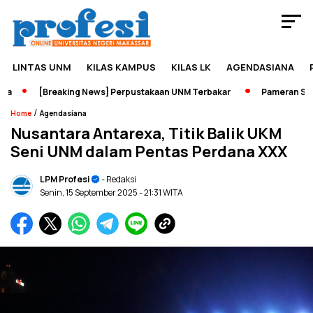
LINTAS UNM
KILAS KAMPUS
KILAS LK
AGENDASIANA
[Breaking News] Perpustakaan UNM Terbakar
Pameran Sejarah
/
Home
Agendasiana
Nusantara Antarexa, Titik Balik UKM
Seni UNM dalam Pentas Perdana XXX
LPM Profesi
- Redaksi
Senin, 15 September 2025
- 21:31 WITA