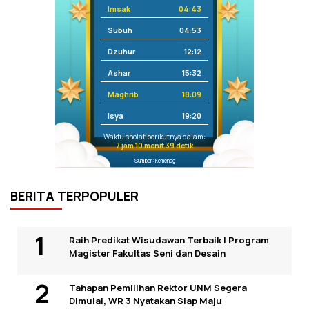
Imsak
04:43
Subuh
04:53
Dzuhur
12:12
Ashar
15:32
Maghrib
18:09
Isya
19:20
Waktu sholat berikutnya dalam:
7 jam 10 menit 39 detik
Sumber: Kemenag
BERITA TERPOPULER
Raih Predikat Wisudawan Terbaik I Program
Magister Fakultas Seni dan Desain
Tahapan Pemilihan Rektor UNM Segera
Dimulai, WR 3 Nyatakan Siap Maju