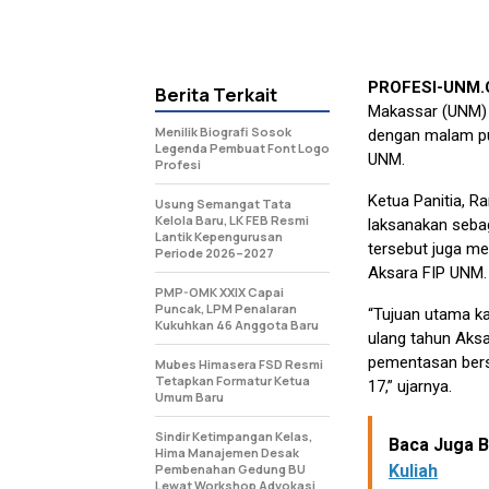
PROFESI-UNM
Berita Terkait
Makassar (UNM) a
Menilik Biografi Sosok
dengan malam p
Legenda Pembuat Font Logo
UNM.
Profesi
Ketua Panitia, R
Usung Semangat Tata
Kelola Baru, LK FEB Resmi
laksanakan sebag
Lantik Kepengurusan
tersebut juga m
Periode 2026–2027
Aksara FIP UNM.
PMP-OMK XXIX Capai
Puncak, LPM Penalaran
“Tujuan utama ka
Kukuhkan 46 Anggota Baru
ulang tahun Aks
pementasan bers
Mubes Himasera FSD Resmi
Tetapkan Formatur Ketua
17,” ujarnya.
Umum Baru
Sindir Ketimpangan Kelas,
Baca Juga Be
Hima Manajemen Desak
Pembenahan Gedung BU
Kuliah
Lewat Workshop Advokasi