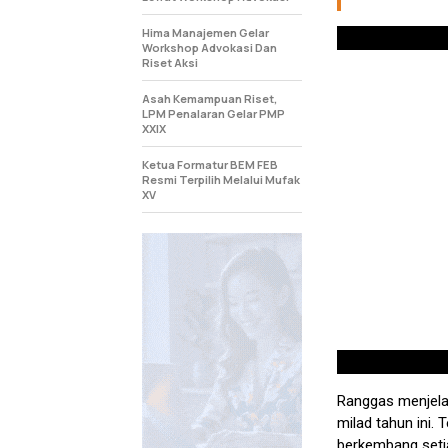
Hima Manajemen Gelar
Workshop Advokasi Dan
Riset Aksi
Asah Kemampuan Riset,
LPM Penalaran Gelar PMP
XXIX
Ketua Formatur BEM FEB
Resmi Terpilih Melalui Mufak
XV
Ranggas menjela
milad tahun ini.
berkembang setia