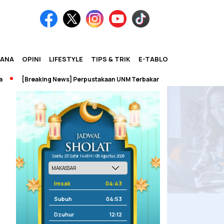
IANA
OPINI
LIFESTYLE
TIPS & TRIK
E-TABLOID
[Breaking News] Perpustakaan UNM Terbakar
Sabtu, 23 Safar 1448 H / 08 Agustus 2026
Imsak
04:43
Subuh
04:53
Dzuhur
12:12