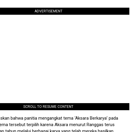
ADVERTISEMENT
SCROLL TO RESUME CONTENT
skan bahwa panitia mengangkat tema ‘Aksara Berkarya’ pada
 Tema tersebut terpilih karena Aksara menurut Ranggas terus
p tahun melalui berbagai karya yang telah mereka hasilkan.