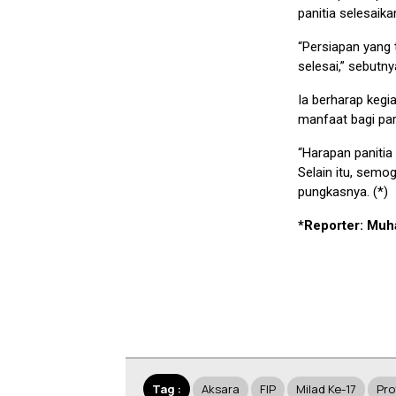
panitia selesaika
“Persiapan yang 
selesai,” sebutny
Ia berharap kegi
manfaat bagi par
“Harapan panitia
Selain itu, semo
pungkasnya. (*)
*Reporter: Mu
Tag :
Aksara
FIP
Milad Ke-17
Pro