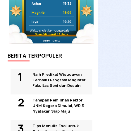
Ashar
15:32
Maghrib
18:09
Isya
19:20
Waktu sholat berikutnya dalam:
0 jam 56 menit 32 detik
Sumber: Kemenag
BERITA TERPOPULER
Raih Predikat Wisudawan
Terbaik I Program Magister
Fakultas Seni dan Desain
Tahapan Pemilihan Rektor
UNM Segera Dimulai, WR 3
Nyatakan Siap Maju
Tips Menulis Esai untuk