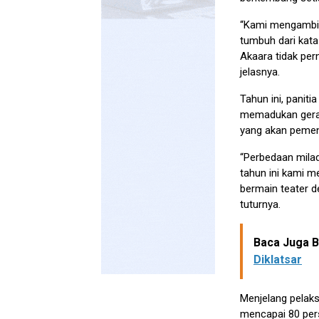
“Kami mengambil
tumbuh dari kata
Akaara tidak per
jelasnya.
Tahun ini, panit
memadukan gerak
yang akan peme
“Perbedaan milad
tahun ini kami m
bermain teater 
tuturnya.
Baca Juga Be
Diklatsar
Menjelang pelaks
mencapai 80 per