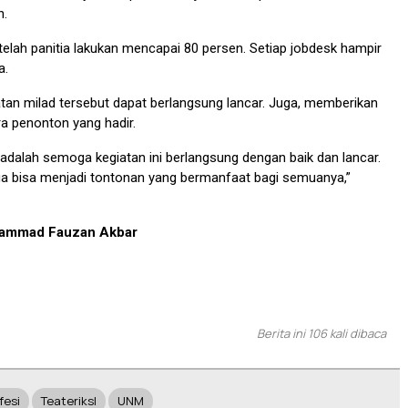
n.
telah panitia lakukan mencapai 80 persen. Setiap jobdesk hampir
a.
atan milad tersebut dapat berlangsung lancar. Juga, memberikan
a penonton yang hadir.
 adalah semoga kegiatan ini berlangsung dengan baik dan lancar.
ga bisa menjadi tontonan yang bermanfaat bagi semuanya,”
hammad Fauzan Akbar
Berita ini 106 kali dibaca
fesi
Teateriksl
UNM