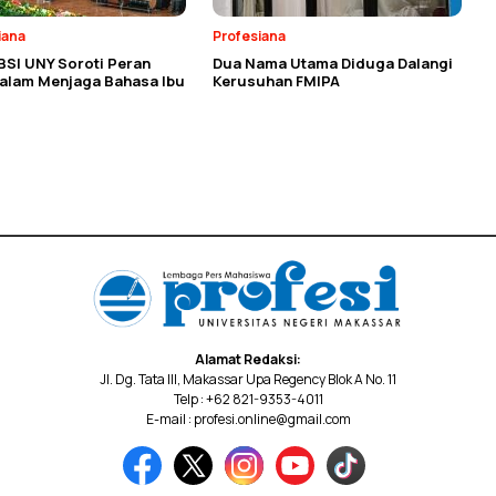
iana
Profesiana
BSI UNY Soroti Peran
Dua Nama Utama Diduga Dalangi
dalam Menjaga Bahasa Ibu
Kerusuhan FMIPA
Alamat Redaksi:
Jl. Dg. Tata III, Makassar Upa Regency Blok A No. 11
Telp : +62 821-9353-4011
E-mail : profesi.online@gmail.com