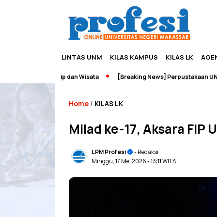
LINTAS UNM
KILAS KAMPUS
KILAS LK
AGE
dupreneurship dan Wisata
[Breaking News] Perpustakaan UNM Terba
Home
KILAS LK
/
Milad ke-17, Aksara FIP
LPM Profesi
- Redaksi
Minggu, 17 Mei 2026
- 13:11 WITA