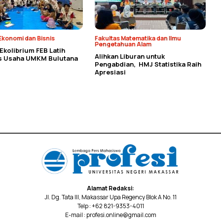
Ekonomi dan Bisnis
Fakultas Matematika dan Ilmu
Pengetahuan Alam
kolibrium FEB Latih
Alihkan Liburan untuk
as Usaha UMKM Bulutana
Pengabdian, HMJ Statistika Raih
Apresiasi
Alamat Redaksi:
Jl. Dg. Tata III, Makassar Upa Regency Blok A No. 11
Telp : +62 821-9353-4011
E-mail : profesi.online@gmail.com