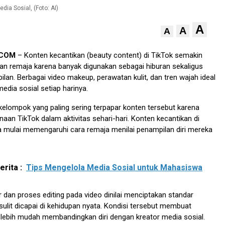
dia Sosial, (Foto: AI)
A
A
A
.COM
– Konten kecantikan (beauty content) di TikTok semakin
gan remaja karena banyak digunakan sebagai hiburan sekaligus
ilan. Berbagai video makeup, perawatan kulit, dan tren wajah ideal
edia sosial setiap harinya.
elompok yang paling sering terpapar konten tersebut karena
naan TikTok dalam aktivitas sehari-hari. Konten kecantikan di
a mulai memengaruhi cara remaja menilai penampilan diri mereka
rita :
Tips Mengelola Media Sosial untuk Mahasiswa
r dan proses editing pada video dinilai menciptakan standar
sulit dicapai di kehidupan nyata. Kondisi tersebut membuat
lebih mudah membandingkan diri dengan kreator media sosial.