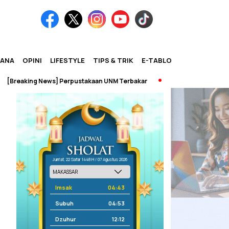
IANA
OPINI
LIFESTYLE
TIPS & TRIK
E-TABLOID
king News] Perpustakaan UNM Terbakar
Jum'at, 22 Safar 1448 H / 07 Agustus 2026
Imsak
04:43
Subuh
04:53
Dzuhur
12:12