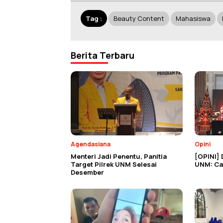
Tag :
Beauty Content
Mahasiswa
Berita Terbaru
Agendasiana
Opini
Menteri Jadi Penentu, Panitia
[OPINI] 
Target Pilrek UNM Selesai
UNM: Cat
Desember