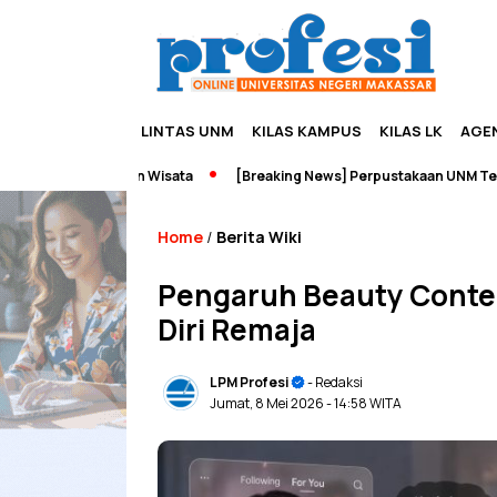
LINTAS UNM
KILAS KAMPUS
KILAS LK
AGE
neurship dan Wisata
[Breaking News] Perpustakaan UNM Terbakar
Home
Berita Wiki
/
Pengaruh Beauty Conte
Diri Remaja
LPM Profesi
- Redaksi
Jumat, 8 Mei 2026
- 14:58 WITA