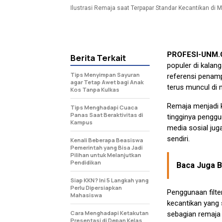
Ilustrasi Remaja saat Terpapar Standar Kecantikan di Me
PROFESI-UNM
Berita Terkait
populer di kalan
Tips Menyimpan Sayuran
referensi penamp
agar Tetap Awet bagi Anak
terus muncul di m
Kos Tanpa Kulkas
Remaja menjadi k
Tips Menghadapi Cuaca
Panas Saat Beraktivitas di
tingginya penggu
Kampus
media sosial jug
sendiri.
Kenali Beberapa Beasiswa
Pemerintah yang Bisa Jadi
Pilihan untuk Melanjutkan
Pendidikan
Baca Juga Be
Siap KKN? Ini 5 Langkah yang
Perlu Dipersiapkan
Penggunaan filte
Mahasiswa
kecantikan yang 
Cara Menghadapi Ketakutan
sebagian remaja 
Presentasi di Depan Kelas