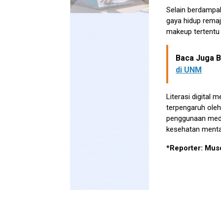
Selain berdampak
gaya hidup remaj
makeup tertentu 
Baca Juga Be
di UNM
Literasi digital 
terpengaruh ole
penggunaan media
kesehatan mental
*Reporter: Mus