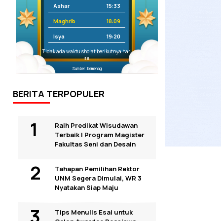
Ashar
15:33
Maghrib
18:09
Isya
19:20
Tidak ada waktu sholat berikutnya hari
ini.
Sumber: Kemenag
BERITA TERPOPULER
Raih Predikat Wisudawan
Terbaik I Program Magister
Fakultas Seni dan Desain
Tahapan Pemilihan Rektor
UNM Segera Dimulai, WR 3
Nyatakan Siap Maju
Tips Menulis Esai untuk