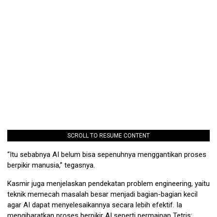
SCROLL TO RESUME CONTENT
“Itu sebabnya AI belum bisa sepenuhnya menggantikan proses
berpikir manusia,” tegasnya.
Kasmir juga menjelaskan pendekatan problem engineering, yaitu
teknik memecah masalah besar menjadi bagian-bagian kecil
agar AI dapat menyelesaikannya secara lebih efektif. Ia
mengibaratkan proses berpikir AI seperti permainan Tetris: