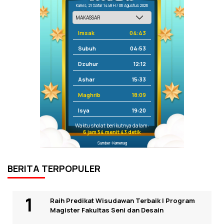
Kamis, 21 Safar 1448 H / 06 Agustus 2026
Imsak
04:43
Subuh
04:53
Dzuhur
12:12
Ashar
15:33
Maghrib
18:09
Isya
19:20
Waktu sholat berikutnya dalam:
6 jam 54 menit 42 detik
Sumber: Kemenag
BERITA TERPOPULER
Raih Predikat Wisudawan Terbaik I Program
Magister Fakultas Seni dan Desain