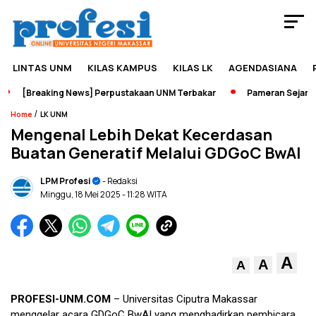
LINTAS UNM
KILAS KAMPUS
KILAS LK
AGENDASIANA
[Breaking News] Perpustakaan UNM Terbakar
Pameran Sejarah J
/
Home
LK UNM
Mengenal Lebih Dekat Kecerdasan
Buatan Generatif Melalui GDGoC BwAI
LPM Profesi
- Redaksi
Minggu, 18 Mei 2025
- 11:28 WITA
A
A
A
PROFESI-UNM.COM
– Universitas Ciputra Makassar
menggelar acara GDGoC BwAI yang menghadirkan pembicara