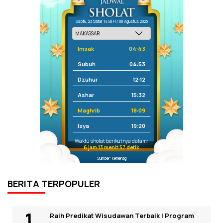
Sabtu, 23 Safar 1448 H / 08 Agustus 2026
Imsak
04:43
Subuh
04:53
Dzuhur
12:12
Ashar
15:32
Maghrib
18:09
Isya
19:20
Waktu sholat berikutnya dalam:
6 jam 13 menit 57 detik
Sumber: Kemenag
BERITA TERPOPULER
Raih Predikat Wisudawan Terbaik I Program