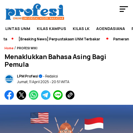
LINTAS UNM
KILAS KAMPUS
KILAS LK
AGENDASIANA
[Breaking News] Perpustakaan UNM Terbakar
Pameran Sejara
/
Home
PROFESI WIKI
Menaklukkan Bahasa Asing Bagi
Pemula
LPM Profesi
- Redaksi
Jumat, 11 April 2025
- 20:51 WITA