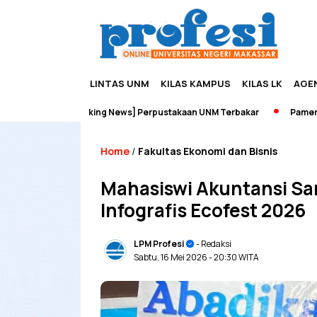
LINTAS UNM
KILAS KAMPUS
KILAS LK
AGE
[Breaking News] Perpustakaan UNM Terbakar
Pameran Sejara
Home
Fakultas Ekonomi dan Bisnis
/
Mahasiswi Akuntansi Sar
Infografis Ecofest 2026
LPM Profesi
- Redaksi
Sabtu, 16 Mei 2026
- 20:30 WITA