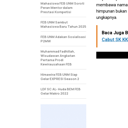
Mahasiswa FEB UNM Soroti
membawa nama hi
Peran Mentor dalam
himpunan bukan h
Prestasi Kompetisi
ungkapnya.
FEB UNM Sambut
Mahasiswa Baru Tahun 2025
Baca Juga Be
FEB UNM Adakan Sosialisasi
Cabut SK K
P2MW
Muhammad Fadhillah,
Wisudawan Angkatan
Pertama Prodi
Kewirausahaan FEB
Himawira FEB UNM Siap
Gelar EXPRESI Season 2
LDF SC AL- Huda BEM FEB
Gelar Makro 2022