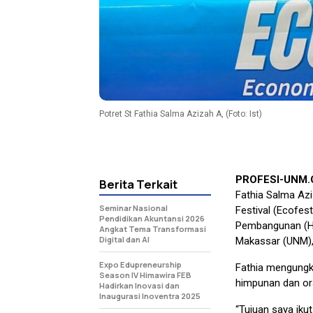
Potret St Fathia Salma Azizah A, (Foto: Ist)
PROFESI-UNM
Berita Terkait
Fathia Salma Azi
Seminar Nasional
Festival (Ecofe
Pendidikan Akuntansi 2026
Pembangunan (Hi
Angkat Tema Transformasi
Digital dan AI
Makassar (UNM),
Expo Edupreneurship
Fathia mengungk
Season IV Himawira FEB
himpunan dan or
Hadirkan Inovasi dan
Inaugurasi Inoventra 2025
“Tujuan saya ik