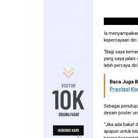
Ia menyampaika
kepercayaan diri
“Bagi saya keme
yang saya jalan
lebih percaya di
Baca Juga Be
Prestasi Ko
Sebagai penutup
desain poster un
“Jika ada bakat 
apapun untuk le
karena kesempata