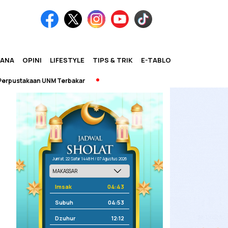
IANA
OPINI
LIFESTYLE
TIPS & TRIK
E-TABLOID
kaan UNM Terbakar
Jum'at, 22 Safar 1448 H / 07 Agustus 2026
Imsak
04:43
Subuh
04:53
Dzuhur
12:12