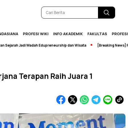
NDASIANA
PROFESI WIKI
INFO AKADEMIK
FAKULTAS
PROFES
h Jadi Wadah Edupreneurship dan Wisata
[Breaking News] Perpusta
jana Terapan Raih Juara 1