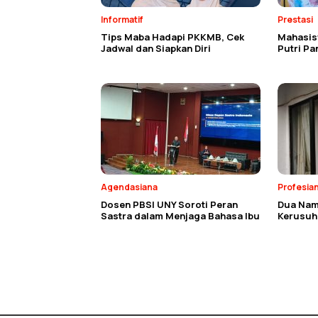
Informatif
Prestasi
Tips Maba Hadapi PKKMB, Cek
Mahasisw
Jadwal dan Siapkan Diri
Putri P
Agendasiana
Profesia
Dosen PBSI UNY Soroti Peran
Dua Nam
Sastra dalam Menjaga Bahasa Ibu
Kerusuh