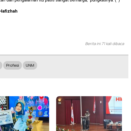
 Hafizhah
Berita ini 71 kali dibaca
Profesi
UNM