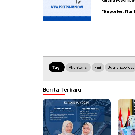
*Reporter: Nur
Tag :
Akuntansi
FEB
Juara Ecofest
Berita Terbaru