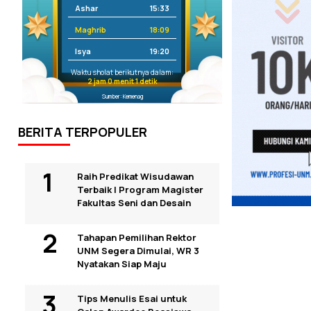
Ashar
15:33
Maghrib
18:09
Isya
19:20
Waktu sholat berikutnya dalam:
1 jam 59 menit 59 detik
Sumber: Kemenag
BERITA TERPOPULER
Raih Predikat Wisudawan
Terbaik I Program Magister
Fakultas Seni dan Desain
Tahapan Pemilihan Rektor
UNM Segera Dimulai, WR 3
Nyatakan Siap Maju
Tips Menulis Esai untuk