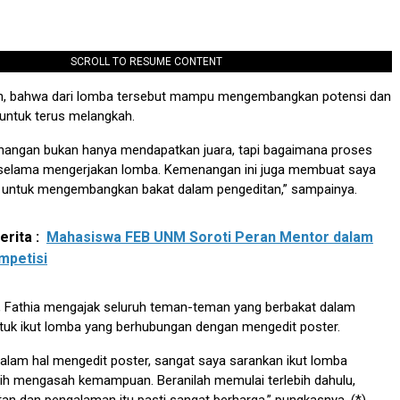
SCROLL TO RESUME CONTENT
n, bahwa dari lomba tersebut mampu mengembangkan potensi dan
 untuk terus melangkah.
nangan bukan hanya mendapatkan juara, tapi bagaimana proses
i selama mengerjakan lomba. Kemenangan ini juga membuat saya
ri untuk mengembangkan bakat dalam pengeditan,” sampainya.
rita :
Mahasiswa FEB UNM Soroti Peran Mentor dalam
mpetisi
, Fathia mengajak seluruh teman-teman yang berbakat dalam
tuk ikut lomba yang berhubungan dengan mengedit poster.
dalam hal mengedit poster, sangat saya sarankan ikut lomba
bih mengasah kemampuan. Beranilah memulai terlebih dahulu,
n dan pengalaman itu pasti sangat berharga,” pungkasnya. (*)