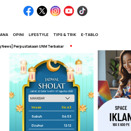
IANA
OPINI
LIFESTYLE
TIPS & TRIK
E-TABLOID
s] Perpustakaan UNM Terbakar
Jum'at, 22 Safar 1448 H / 07 Agustus 2026
Imsak
04:43
Subuh
04:53
Dzuhur
12:12