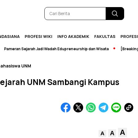
NDASIANA
PROFESI WIKI
INFO AKADEMIK
FAKULTAS
PROFES
eran Sejarah Jadi Wadah Edupreneurship dan Wisata
[Breaking New
ahasiswa UNM
Sejarah UNM Sambangi Kampus
A
A
A