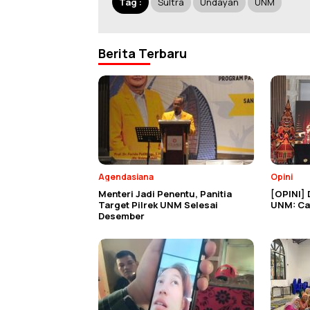
Tag :
Sultra
Undayan
UNM
Berita Terbaru
Agendasiana
Opini
Menteri Jadi Penentu, Panitia
[OPINI] 
Target Pilrek UNM Selesai
UNM: Cat
Desember