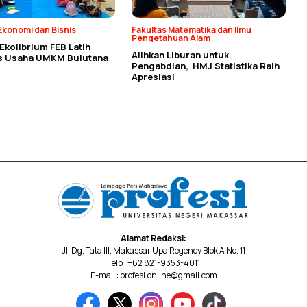
Ekonomi dan Bisnis
Fakultas Matematika dan Ilmu
Pengetahuan Alam
kolibrium FEB Latih
Alihkan Liburan untuk
as Usaha UMKM Bulutana
Pengabdian, HMJ Statistika Raih
Apresiasi
Alamat Redaksi:
Jl. Dg. Tata III, Makassar Upa Regency Blok A No. 11
Telp : +62 821-9353-4011
E-mail : profesi.online@gmail.com