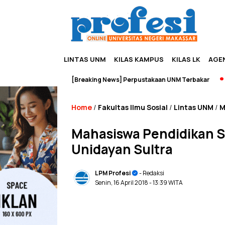
LINTAS UNM
KILAS KAMPUS
KILAS LK
AGE
 dan Wisata
[Breaking News] Perpustakaan UNM Terbakar
Pam
Home
Fakultas Ilmu Sosial
Lintas UNM
M
/
/
/
Mahasiswa Pendidikan 
Unidayan Sultra
LPM Profesi
- Redaksi
Senin, 16 April 2018
- 13:39 WITA