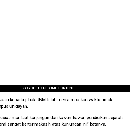
SCROLL TO RESUME CONTENT
akasih kepada pihak UNM telah menyempatkan waktu untuk
pus Unidayan.
tusias manfaat kunjungan dari kawan-kawan pendidikan sejarah
ami sangat berterimakasih atas kunjungan ini,” katanya.