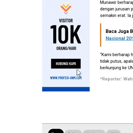
Munawir berharap
dengan jurusan p
semakin erat. Ia
Baca Juga Be
Nasional 20
“Kami berharap 
tidak putus, apal
berkunjung ke UN
*Reporter: Wah