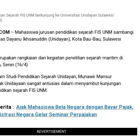
an Sejarah FIS UNM berkunjung ke Universitas Unidayan Sulawesi
t)
.COM
– Mahasiswa jurusan pendidikan sejarah FIS UNM sambangi
as Dayanu Ikhsanuddin (Unidayan), Kota Bau-Bau, Sulawesi
rupakan rangkaian dari kegiatan penelitian sejarah maritim di
 Senin (16/4)
am Studi Pendidikan Sejarah Unidayan, Munawir Mansur
ak Unidayaan sangat antusias dalam menyambut kunjungan
dikan sejarah FIS UNM.
rita :
Ajak Mahasiswa Bela Negara dengan Bayar Pajak,
istrasi Negara Gelar Seminar Perpajakan
ADVERTISEMENT