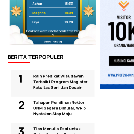
Ashar
15:33
Maghrib
18:09
Isya
19:20
Tidak ada waktu sholat berikutnya hari
ini.
Sumber: Kemenag
BERITA TERPOPULER
Raih Predikat Wisudawan
Terbaik I Program Magister
Fakultas Seni dan Desain
Tahapan Pemilihan Rektor
UNM Segera Dimulai, WR 3
Nyatakan Siap Maju
Tips Menulis Esai untuk