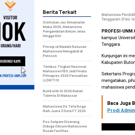
Berita Terkait
Mahasiswa Pendidik
Tenggaram (Foto: Is
Gratiskan Jas Almamater
Maba 2026, Mekanisme
PROFESI-UNM
Pengambilan Belum Jelas
Hingga Kini
kampus Universit
Tenggara.
Prinsip.id Wadahi Ratusan
Mahasiswa Mengabdi di
Kunjungan ini me
Pelosok
Kabupaten Buton,
Tembus Tingkat Nasional,
Mahasiswi FBS Jadi Finalis
Sekertaris Progr
Pilmapres 2026 Perwakilan
LLDIKTI IX
mengatakan, pih
mahasiswa pendi
Build with AI 2026 Bekali
Talenta AI Makassar
Baca Juga Be
Mahasiswa D4 Tata Boga
Prodi Admin
Raih Juara 3 Duta FT 2026
Pos Satpam Diserang,
Diduga Oknum Mahasiswa
Rusak Fasilitas