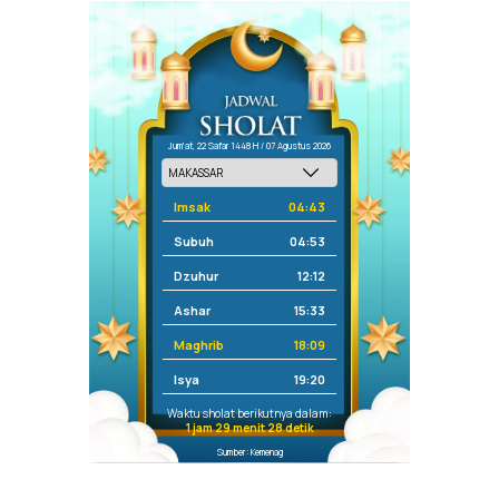
Jum'at, 22 Safar 1448 H / 07 Agustus 2026
Imsak
04:43
Subuh
04:53
Dzuhur
12:12
Ashar
15:33
Maghrib
18:09
Isya
19:20
Waktu sholat berikutnya dalam:
1 jam 29 menit 28 detik
Sumber: Kemenag