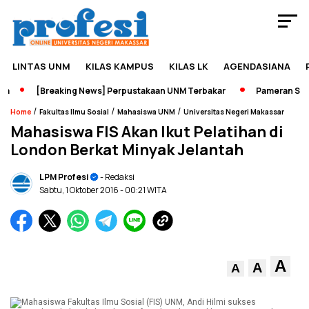
LINTAS UNM
KILAS KAMPUS
KILAS LK
AGENDASIANA
[Breaking News] Perpustakaan UNM Terbakar
Pameran Sejara
/
/
/
Home
Fakultas Ilmu Sosial
Mahasiswa UNM
Universitas Negeri Makassar
Mahasiswa FIS Akan Ikut Pelatihan di
London Berkat Minyak Jelantah
LPM Profesi
- Redaksi
Sabtu, 1 Oktober 2016
- 00:21 WITA
A
A
A