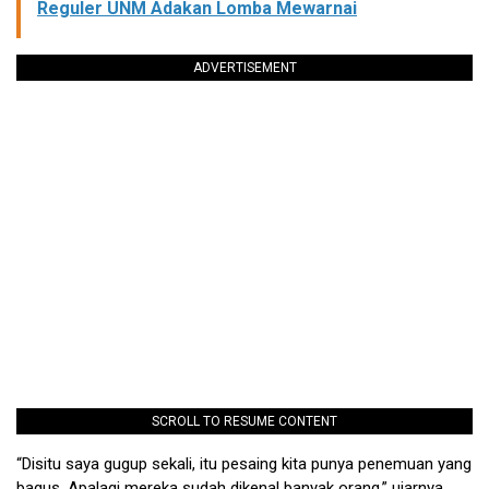
Reguler UNM Adakan Lomba Mewarnai
ADVERTISEMENT
SCROLL TO RESUME CONTENT
“Disitu saya gugup sekali, itu pesaing kita punya penemuan yang
bagus. Apalagi mereka sudah dikenal banyak orang,” ujarnya