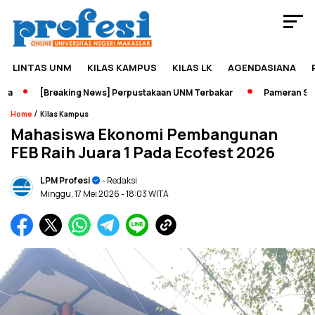
LINTAS UNM
KILAS KAMPUS
KILAS LK
AGENDASIANA
[Breaking News] Perpustakaan UNM Terbakar
Pameran Sejarah 
/
Home
Kilas Kampus
Mahasiswa Ekonomi Pembangunan
FEB Raih Juara 1 Pada Ecofest 2026
LPM Profesi
- Redaksi
Minggu, 17 Mei 2026
- 18:03 WITA