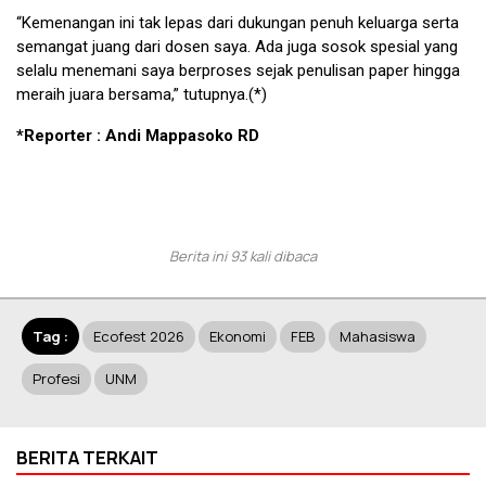
“Kemenangan ini tak lepas dari dukungan penuh keluarga serta
semangat juang dari dosen saya. Ada juga sosok spesial yang
selalu menemani saya berproses sejak penulisan paper hingga
meraih juara bersama,” tutupnya.(*)
*Reporter : Andi Mappasoko RD
Berita ini 93 kali dibaca
Tag :
Ecofest 2026
Ekonomi
FEB
Mahasiswa
Profesi
UNM
BERITA TERKAIT