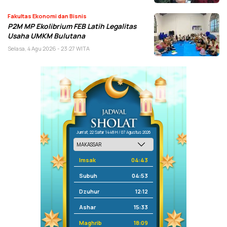
Fakultas Ekonomi dan Bisnis
P2M MP Ekolibrium FEB Latih Legalitas
Usaha UMKM Bulutana
Selasa, 4 Agu 2026 - 23:27 WITA
Jum'at, 22 Safar 1448 H / 07 Agustus 2026
Imsak
04:43
Subuh
04:53
Dzuhur
12:12
Ashar
15:33
Maghrib
18:09