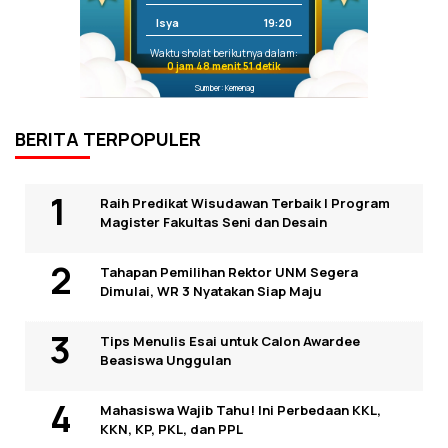
Isya
19:20
Waktu sholat berikutnya dalam:
0 jam 48 menit 50 detik
Sumber: Kemenag
BERITA TERPOPULER
Raih Predikat Wisudawan Terbaik I Program
Magister Fakultas Seni dan Desain
Tahapan Pemilihan Rektor UNM Segera
Dimulai, WR 3 Nyatakan Siap Maju
Tips Menulis Esai untuk Calon Awardee
Beasiswa Unggulan
Mahasiswa Wajib Tahu! Ini Perbedaan KKL,
KKN, KP, PKL, dan PPL