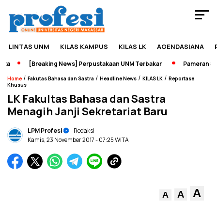
LINTAS UNM
KILAS KAMPUS
KILAS LK
AGENDASIANA
a
[Breaking News] Perpustakaan UNM Terbakar
Pameran Sejar
/
/
/
/
Home
Fakutas Bahasa dan Sastra
Headline News
KILAS LK
Reportase
Khusus
LK Fakultas Bahasa dan Sastra
Menagih Janji Sekretariat Baru
LPM Profesi
- Redaksi
Kamis, 23 November 2017
- 07:25 WITA
A
A
A