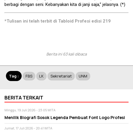
berbagi dengan seni. Kebanyakan kita di janji saja,” jelasnya. (*)
*Tulisan ini telah terbit di Tabloid Profesi edisi 219
Berita ini 63 kali dibaca
Tag :
FBS
LK
Sekretariat
UNM
BERITA TERKAIT
Minggu, 19 Juli 2026 - 23:05 WITA
Menilik Biografi Sosok Legenda Pembuat Font Logo Profesi
Jumat, 17 Juli 2026 - 20:41 WITA