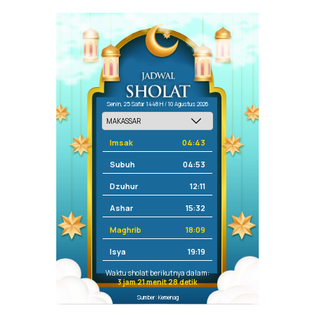
Senin, 25 Safar 1448 H / 10 Agustus 2026
Imsak
04:43
Subuh
04:53
Dzuhur
12:11
Ashar
15:32
Maghrib
18:09
Isya
19:19
Waktu sholat berikutnya dalam:
3 jam 21 menit 28 detik
Sumber: Kemenag