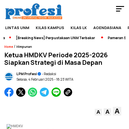
LINTAS UNM
KILAS KAMPUS
KILAS LK
AGENDASIANA
[Breaking News] Perpustakaan UNM Terbakar
Pameran Sejara
/
Home
Himpunan
Ketua HMDKV Periode 2025-2026
Siapkan Strategi di Masa Depan
LPM Profesi
- Redaksi
Selasa, 4 Februari 2025
- 18:23 WITA
A
A
A