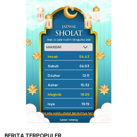
Ahad, 24 Safar 1448 H / 09 Agustus 2026
Imsak
04:43
Subuh
04:53
Dzuhur
12:11
Ashar
15:32
Maghrib
18:09
Isya
19:19
Tidak ada waktu sholat berikutnya hari ini.
Sumber: Kemenag
BERITA TERPOPULER