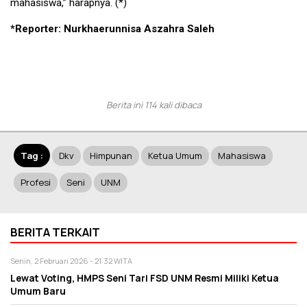
mahasiswa,” harapnya. (*)
*Reporter: Nurkhaerunnisa Aszahra Saleh
Berita ini 114 kali dibaca
Tag :
Dkv
Himpunan
Ketua Umum
Mahasiswa
Profesi
Seni
UNM
BERITA TERKAIT
Senin, 2 Februari 2026 - 21:32 WITA
Lewat Voting, HMPS Seni Tari FSD UNM Resmi Miliki Ketua
Umum Baru