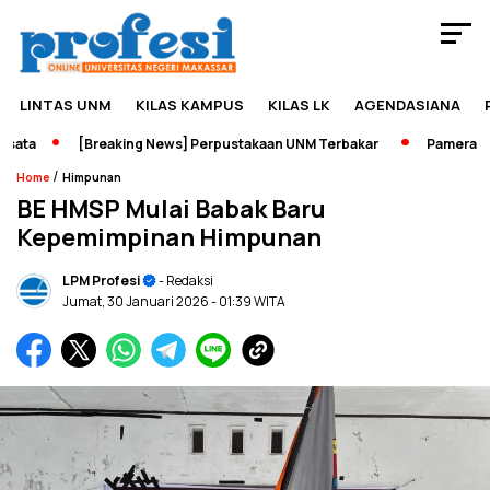
LINTAS UNM
KILAS KAMPUS
KILAS LK
AGENDASIANA
ta
[Breaking News] Perpustakaan UNM Terbakar
Pameran Seja
/
Home
Himpunan
BE HMSP Mulai Babak Baru
Kepemimpinan Himpunan
LPM Profesi
- Redaksi
Jumat, 30 Januari 2026
- 01:39 WITA