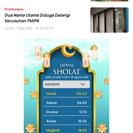
Profesiana
Dua Nama Utama Diduga Dalangi
Kerusuhan FMIPA
Jumat, 7 Agu 2026 - 23:00 WITA
Sabtu, 23 Safar 1448 H / 08 Agustus 2026
Imsak
04:43
Subuh
04:53
Dzuhur
12:12
Ashar
15:32
Maghrib
18:09