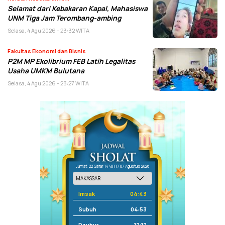
Selamat dari Kebakaran Kapal, Mahasiswa
UNM Tiga Jam Terombang-ambing
Selasa, 4 Agu 2026 - 23:32 WITA
Fakultas Ekonomi dan Bisnis
P2M MP Ekolibrium FEB Latih Legalitas
Usaha UMKM Bulutana
Selasa, 4 Agu 2026 - 23:27 WITA
Jum'at, 22 Safar 1448 H / 07 Agustus 2026
Imsak
04:43
Subuh
04:53
Dzuhur
12:12