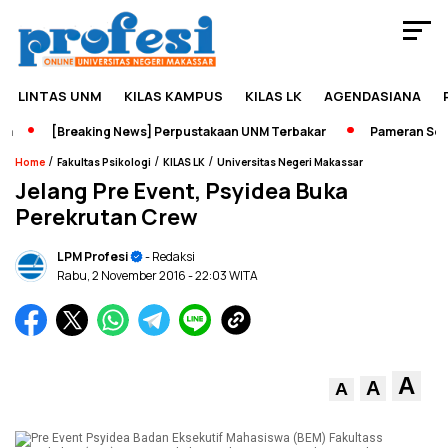
LINTAS UNM
KILAS KAMPUS
KILAS LK
AGENDASIANA
[Breaking News] Perpustakaan UNM Terbakar
Pameran Sejara
/
/
/
Home
Fakultas Psikologi
KILAS LK
Universitas Negeri Makassar
Jelang Pre Event, Psyidea Buka
Perekrutan Crew
LPM Profesi
- Redaksi
Rabu, 2 November 2016
- 22:03 WITA
A
A
A