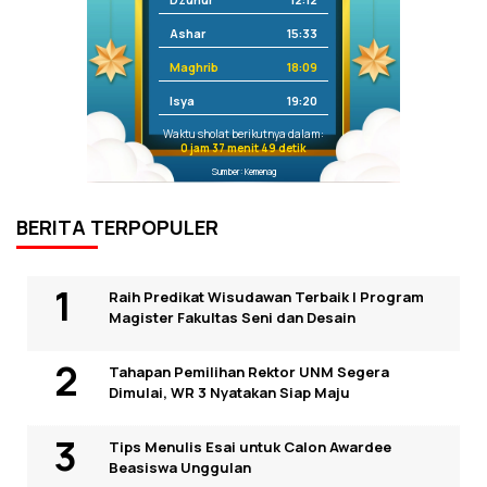
Ashar
15:33
Maghrib
18:09
Isya
19:20
Waktu sholat berikutnya dalam:
0 jam 37 menit 49 detik
Sumber: Kemenag
BERITA TERPOPULER
Raih Predikat Wisudawan Terbaik I Program
Magister Fakultas Seni dan Desain
Tahapan Pemilihan Rektor UNM Segera
Dimulai, WR 3 Nyatakan Siap Maju
Tips Menulis Esai untuk Calon Awardee
Beasiswa Unggulan