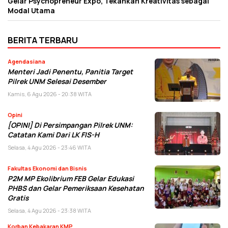
Gelar Psychopreneur Expo, Tekankan Kreativitas sebagai
Modal Utama
BERITA TERBARU
Agendasiana
Menteri Jadi Penentu, Panitia Target
Pilrek UNM Selesai Desember
Kamis, 6 Agu 2026 - 20:38 WITA
Opini
[OPINI] Di Persimpangan Pilrek UNM:
Catatan Kami Dari LK FIS-H
Selasa, 4 Agu 2026 - 23:46 WITA
Fakultas Ekonomi dan Bisnis
P2M MP Ekolibrium FEB Gelar Edukasi
PHBS dan Gelar Pemeriksaan Kesehatan
Gratis
Selasa, 4 Agu 2026 - 23:38 WITA
Korban Kebakaran KMP