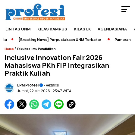
LINTAS UNM
KILAS KAMPUS
KILAS LK
AGENDASIANA
[Breaking News] Perpustakaan UNM Terbakar
Pameran Sejara
/
Home
Fakultas Ilmu Pendidikan
Inclusive Innovation Fair 2026
Mahasiswa PKh FIP Integrasikan
Praktik Kuliah
LPM Profesi
- Redaksi
Jumat, 22 Mei 2026
- 23:47 WITA