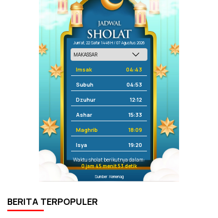
Jum'at, 22 Safar 1448 H / 07 Agustus 2026
Imsak
04:43
Subuh
04:53
Dzuhur
12:12
Ashar
15:33
Maghrib
18:09
Isya
19:20
Waktu sholat berikutnya dalam:
0 jam 45 menit 53 detik
Sumber: Kemenag
BERITA TERPOPULER