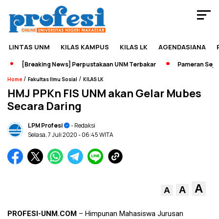
LINTAS UNM
KILAS KAMPUS
KILAS LK
AGENDASIANA
[Breaking News] Perpustakaan UNM Terbakar
Pameran Sejarah
/
/
Home
Fakultas Ilmu Sosial
KILAS LK
HMJ PPKn FIS UNM akan Gelar Mubes
Secara Daring
LPM Profesi
- Redaksi
Selasa, 7 Juli 2020
- 06:45 WITA
A
A
A
PROFESI-UNM.COM
– Himpunan Mahasiswa Jurusan