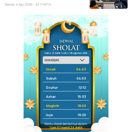
Selasa, 4 Agu 2026 - 23:11 WITA
Kamis, 21 Safar 1448 H / 06 Agustus 2026
Imsak
04:43
Subuh
04:53
Dzuhur
12:12
Ashar
15:33
Maghrib
18:09
Isya
19:20
Waktu sholat berikutnya dalam:
1 jam 57 menit 24 detik