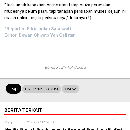
“Jadi, untuk kepastian online atau tatap muka persoalan
mubesnya belum pasti, tapi tahapan persiapan mubes sejauh ini
masih online begitu perkiraannya,” tuturnya.(*)
*Reporter: Fitria Indah Saraswati
Editor: Dewan Ghiyats Yan Galistan
Berita ini 214 kali dibaca
Tag :
HMJ PPKn FIS UNM
Online
BERITA TERKAIT
Minggu, 19 Juli 2026 - 23:05 WITA
Menilik Biografi Sosok Legenda Pembuat Font Logo Profesi