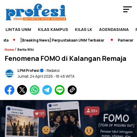
LINTAS UNM
KILAS KAMPUS
KILAS LK
AGENDASIANA
a
[Breaking News] Perpustakaan UNM Terbakar
Pameran Sejar
/
Home
Berita Wiki
Fenomena FOMO di Kalangan Remaja
LPM Profesi
- Redaksi
Jumat, 24 April 2026
- 18:46 WITA