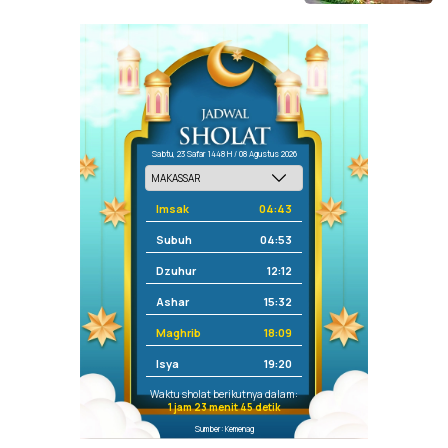
Sabtu, 23 Safar 1448 H / 08 Agustus 2026
Imsak
04:43
Subuh
04:53
Dzuhur
12:12
Ashar
15:32
Maghrib
18:09
Isya
19:20
Waktu sholat berikutnya dalam:
1 jam 23 menit 45 detik
Sumber: Kemenag