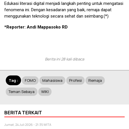
Edukasi literasi digital menjadi langkah penting untuk mengatasi
fenomena ini. Dengan kesadaran yang baik, remaja dapat
menggunakan teknologi secara sehat dan seimbang.(*)
*Reporter: Andi Mappasoko RD
Berita ini 28 kali dibaca
Tag :
FOMO
Mahasiswa
Profesi
Remaja
Teman Sebaya
WIKI
BERITA TERKAIT
Jumat, 24 Juli 2026 - 21:35 WITA