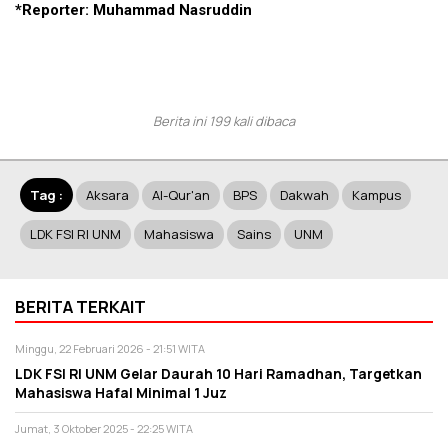
*Reporter: Muhammad Nasruddin
Berita ini 199 kali dibaca
Tag :
Aksara
Al-Qur'an
BPS
Dakwah
Kampus
LDK FSI RI UNM
Mahasiswa
Sains
UNM
BERITA TERKAIT
Minggu, 22 Februari 2026 - 21:51 WITA
LDK FSI RI UNM Gelar Daurah 10 Hari Ramadhan, Targetkan
Mahasiswa Hafal Minimal 1 Juz
Jumat, 3 Oktober 2025 - 22:25 WITA