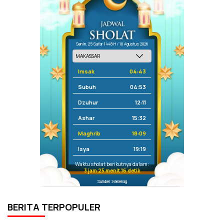
Senin, 25 Safar 1448 H / 10 Agustus 2026
Imsak
04:43
Subuh
04:53
Dzuhur
12:11
Ashar
15:32
Maghrib
18:09
Isya
19:19
Waktu sholat berikutnya dalam:
3 jam 25 menit 16 detik
Sumber: Kemenag
BERITA TERPOPULER