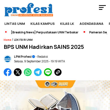
LINTAS UNM
KILAS KAMPUS
KILAS LK
AGENDASIANA
[Breaking News] Perpustakaan UNM Terbakar
Pameran Sejarah 
/
Home
LDK FSI RI UNM
BPS UNM Hadirkan SAINS 2025
LPM Profesi
- Redaksi
Selasa, 9 September 2025
- 19:19 WITA