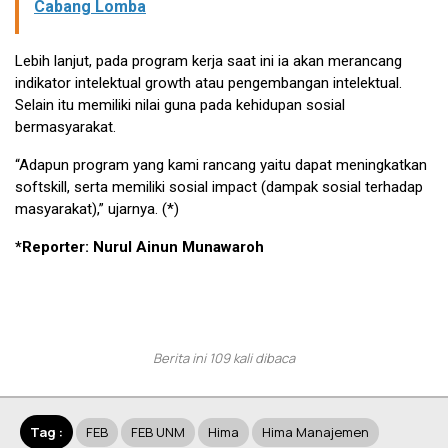
Cabang Lomba
Lebih lanjut, pada program kerja saat ini ia akan merancang
indikator intelektual growth atau pengembangan intelektual.
Selain itu memiliki nilai guna pada kehidupan sosial
bermasyarakat.
“Adapun program yang kami rancang yaitu dapat meningkatkan
softskill, serta memiliki sosial impact (dampak sosial terhadap
masyarakat),” ujarnya. (*)
*Reporter: Nurul Ainun Munawaroh
Berita ini 109 kali dibaca
Tag :
FEB
FEB UNM
Hima
Hima Manajemen