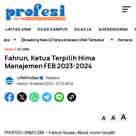
LINTAS UNM
KILAS KAMPUS
KILAS LK
AGENDASIANA
ta
[Breaking News] Perpustakaan UNM Terbakar
Pameran Seja
/
Home
LK UNM
Fahrun, Ketua Terpilih Hima
Manajemen FEB 2023-2024
LPM Profesi
- Redaksi
Kamis, 16 Maret 2023
- 23:15 WITA
A
A
A
PROFESI-UNM.COM – Fahrul Husain Abadi resmi terpilih