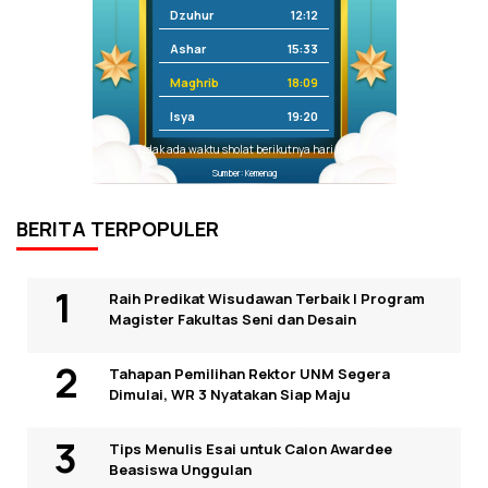
Dzuhur
12:12
Ashar
15:33
Maghrib
18:09
Isya
19:20
Tidak ada waktu sholat berikutnya hari ini.
Sumber: Kemenag
BERITA TERPOPULER
Raih Predikat Wisudawan Terbaik I Program
Magister Fakultas Seni dan Desain
Tahapan Pemilihan Rektor UNM Segera
Dimulai, WR 3 Nyatakan Siap Maju
Tips Menulis Esai untuk Calon Awardee
Beasiswa Unggulan