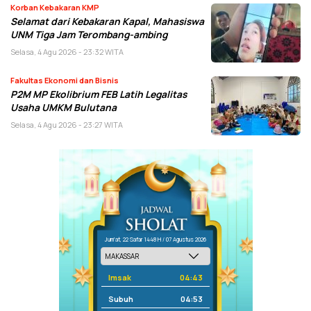
Korban Kebakaran KMP
Selamat dari Kebakaran Kapal, Mahasiswa
UNM Tiga Jam Terombang-ambing
Selasa, 4 Agu 2026 - 23:32 WITA
Fakultas Ekonomi dan Bisnis
P2M MP Ekolibrium FEB Latih Legalitas
Usaha UMKM Bulutana
Selasa, 4 Agu 2026 - 23:27 WITA
Jum'at, 22 Safar 1448 H / 07 Agustus 2026
Imsak
04:43
Subuh
04:53