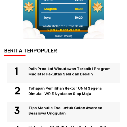
Maghrib
18:09
Isya
19:20
Waktu sholat berikutnya dalam:
0 jam 40 menit 21 detik
Sumber: Kemenag
BERITA TERPOPULER
Raih Predikat Wisudawan Terbaik I Program
Magister Fakultas Seni dan Desain
Tahapan Pemilihan Rektor UNM Segera
Dimulai, WR 3 Nyatakan Siap Maju
Tips Menulis Esai untuk Calon Awardee
Beasiswa Unggulan