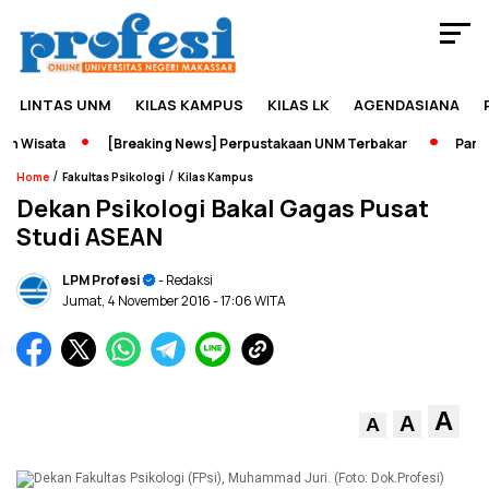
LINTAS UNM
KILAS KAMPUS
KILAS LK
AGENDASIANA
 Wisata
[Breaking News] Perpustakaan UNM Terbakar
Pameran
/
/
Home
Fakultas Psikologi
Kilas Kampus
Dekan Psikologi Bakal Gagas Pusat
Studi ASEAN
LPM Profesi
- Redaksi
Jumat, 4 November 2016
- 17:06 WITA
A
A
A