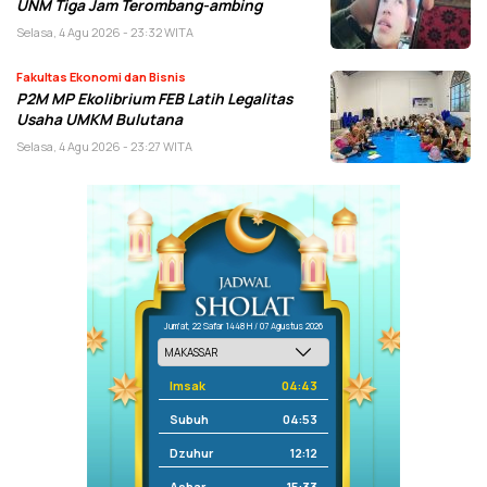
UNM Tiga Jam Terombang-ambing
Selasa, 4 Agu 2026 - 23:32 WITA
Fakultas Ekonomi dan Bisnis
P2M MP Ekolibrium FEB Latih Legalitas
Usaha UMKM Bulutana
Selasa, 4 Agu 2026 - 23:27 WITA
Jum'at, 22 Safar 1448 H / 07 Agustus 2026
Imsak
04:43
Subuh
04:53
Dzuhur
12:12
Ashar
15:33