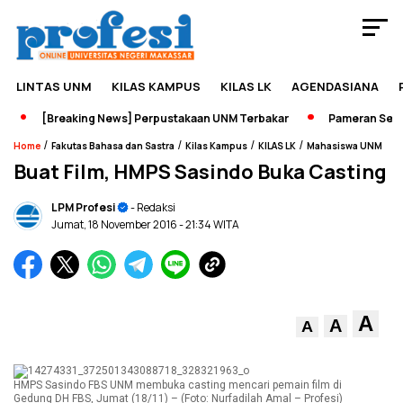
LINTAS UNM
KILAS KAMPUS
KILAS LK
AGENDASIANA
[Breaking News] Perpustakaan UNM Terbakar
Pameran Sejarah
/
/
/
/
Home
Fakutas Bahasa dan Sastra
Kilas Kampus
KILAS LK
Mahasiswa UNM
Buat Film, HMPS Sasindo Buka Casting
LPM Profesi
- Redaksi
Jumat, 18 November 2016
- 21:34 WITA
A
A
A
HMPS Sasindo FBS UNM membuka casting mencari pemain film di
Gedung DH FBS, Jumat (18/11) – (Foto: Nurfadilah Amal – Profesi)