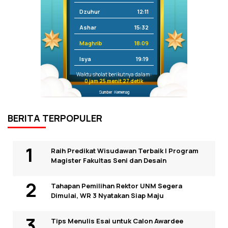
Dzuhur
12:11
Ashar
15:32
Maghrib
18:09
Isya
19:19
Waktu sholat berikutnya dalam:
0 jam 25 menit 27 detik
Sumber: Kemenag
BERITA TERPOPULER
Raih Predikat Wisudawan Terbaik I Program
Magister Fakultas Seni dan Desain
Tahapan Pemilihan Rektor UNM Segera
Dimulai, WR 3 Nyatakan Siap Maju
Tips Menulis Esai untuk Calon Awardee