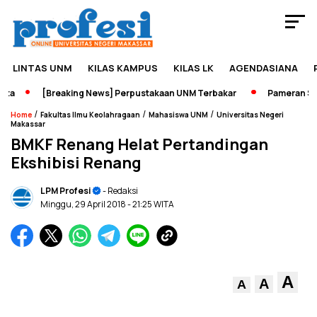
LINTAS UNM
KILAS KAMPUS
KILAS LK
AGENDASIANA
a
[Breaking News] Perpustakaan UNM Terbakar
Pameran Sejar
/
/
/
Home
Fakultas Ilmu Keolahragaan
Mahasiswa UNM
Universitas Negeri
Makassar
BMKF Renang Helat Pertandingan
Ekshibisi Renang
LPM Profesi
- Redaksi
Minggu, 29 April 2018
- 21:25 WITA
A
A
A