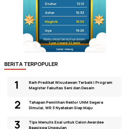
Dzuhur
12:12
Ashar
15:33
Maghrib
18:09
Isya
19:20
Waktu sholat berikutnya dalam:
2 jam 3 menit 22 detik
Sumber: Kemenag
BERITA TERPOPULER
Raih Predikat Wisudawan Terbaik I Program
Magister Fakultas Seni dan Desain
Tahapan Pemilihan Rektor UNM Segera
Dimulai, WR 3 Nyatakan Siap Maju
Tips Menulis Esai untuk Calon Awardee
Beasiswa Unggulan