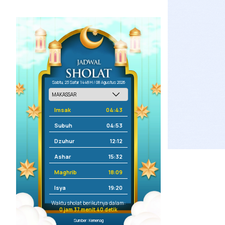
Sabtu, 23 Safar 1448 H / 08 Agustus 2026
Imsak
04:43
Subuh
04:53
Dzuhur
12:12
Ashar
15:32
Maghrib
18:09
Isya
19:20
Waktu sholat berikutnya dalam:
0 jam 37 menit 39 detik
Sumber: Kemenag