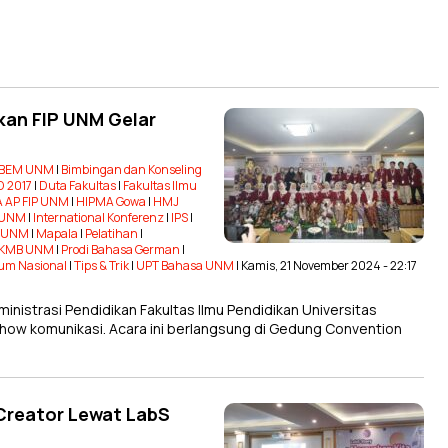
kan FIP UNM Gelar
BEM UNM
|
Bimbingan dan Konseling
 2017
|
Duta Fakultas
|
Fakultas Ilmu
 AP FIP UNM
|
HIPMA Gowa
|
HMJ
P UNM
|
International Konferenz
|
IPS
|
T UNM
|
Mapala
|
Pelatihan
|
KMB UNM
|
Prodi Bahasa German
|
um Nasional
|
Tips & Trik
|
UPT Bahasa UNM
| Kamis, 21 November 2024 - 22:17
istrasi Pendidikan Fakultas Ilmu Pendidikan Universitas
how komunikasi. Acara ini berlangsung di Gedung Convention
 Creator Lewat LabS