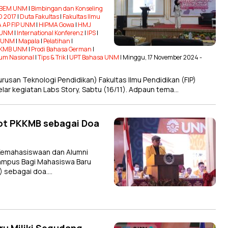
BEM UNM
|
Bimbingan dan Konseling
 2017
|
Duta Fakultas
|
Fakultas Ilmu
 AP FIP UNM
|
HIPMA Gowa
|
HMJ
P UNM
|
International Konferenz
|
IPS
|
T UNM
|
Mapala
|
Pelatihan
|
KMB UNM
|
Prodi Bahasa German
|
um Nasional
|
Tips & Trik
|
UPT Bahasa UNM
| Minggu, 17 November 2024 -
usan Teknologi Pendidikan) Fakultas Ilmu Pendidikan (FIP)
ar kegiatan Labs Story, Sabtu (16/11). Adpaun tema…
kot PKKMB sebagai Doa
 Kemahasiswaan dan Alumni
mpus Bagi Mahasiswa Baru
) sebagai doa….