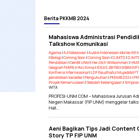
Berita
PKKMB 2024
Mahasiswa Administrasi Pendidi
Talkshow Komunikasi
Agama
|
AJI Makassar
|
Audisi Indonesian Idol ke-XIII
|
|
Biologi
|
Coming Soon
|
Coming Soon
|
DJMTD
|
DJMTD
Pendidikan
|
GenBI UNM
|
Herzlich Willkommen
|
HIMA
Geografi FMIPA
|
HMJ Kimia
|
IDEAS JBI FBS
|
IKBIM KI
Konfrensi Internasional
|
LDF Raudhatul Mujaddid F
pendidikan karakter
|
Pengukuhan
|
PKKMB 2024
|
PK
Proyek Kemanusiaan
|
Sekolah Kebangsaan
|
Simposi
WITA
PROFESI-UNM.COM – Mahasiswa Jurusan Admin
Negeri Makassar (FIP UNM) menggelar talks
Hall…
Aeni Bagikan Tips Jadi Content
Story TP FIP UNM