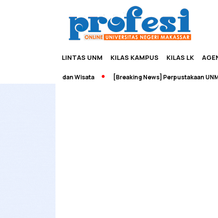
LINTAS UNM
KILAS KAMPUS
KILAS LK
AGE
 Edupreneurship dan Wisata
[Breaking News] Perpustakaan UNM Ter