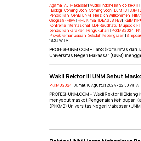
Agama
|
AJI Makassar
|
Audisi Indonesian Idol ke-XIII
|
|
Biologi
|
Coming Soon
|
Coming Soon
|
DJMTD
|
DJMTD
Pendidikan
|
GenBI UNM
|
Herzlich Willkommen
|
HIMA
Geografi FMIPA
|
HMJ Kimia
|
IDEAS JBI FBS
|
IKBIM KI
Konfrensi Internasional
|
LDF Raudhatul Mujaddid F
pendidikan karakter
|
Pengukuhan
|
PKKMB 2024
|
PK
Proyek Kemanusiaan
|
Sekolah Kebangsaan
|
Simposi
18:23 WITA
PROFESI-UNM.COM – LabS (komunitas dari Jur
Universitas Negeri Makassar (UNM) menggel
Wakil Rektor III UNM Sebut Mas
PKKMB 2024
| Jumat, 16 Agustus 2024 - 22:50 WITA
PROFESI-UNM.COM – Wakil Rektor III Bidang
menyebut maskot Pengenalan Kehidupan Ka
(PKKMB) Universitas Negeri Makassar (UNM