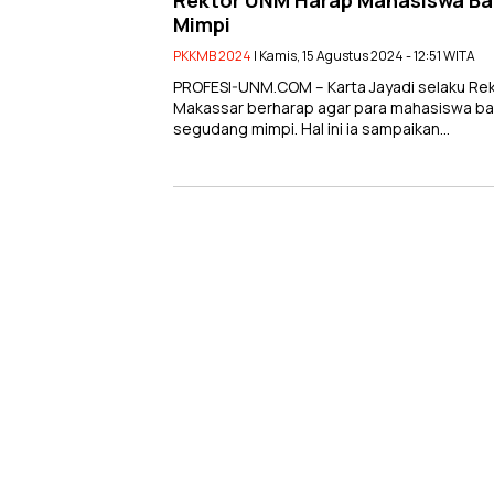
Rektor UNM Harap Mahasiswa Bar
Mimpi
PKKMB 2024
| Kamis, 15 Agustus 2024 - 12:51 WITA
PROFESI-UNM.COM – Karta Jayadi selaku Rek
Makassar berharap agar para mahasiswa ba
segudang mimpi. Hal ini ia sampaikan…