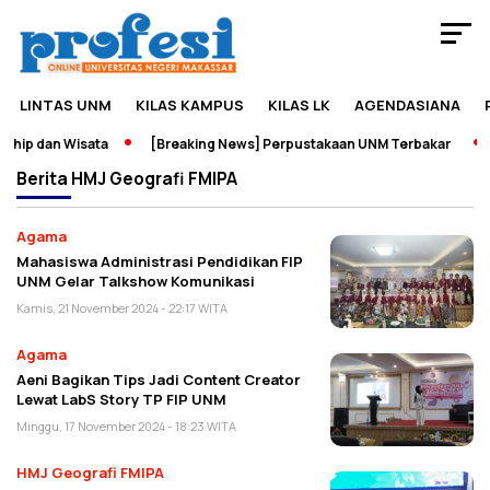
LINTAS UNM
KILAS KAMPUS
KILAS LK
AGENDASIANA
hip dan Wisata
[Breaking News] Perpustakaan UNM Terbakar
Berita
HMJ Geografi FMIPA
Agama
Mahasiswa Administrasi Pendidikan FIP
UNM Gelar Talkshow Komunikasi
Kamis, 21 November 2024 - 22:17 WITA
Agama
Aeni Bagikan Tips Jadi Content Creator
Lewat LabS Story TP FIP UNM
Minggu, 17 November 2024 - 18:23 WITA
HMJ Geografi FMIPA