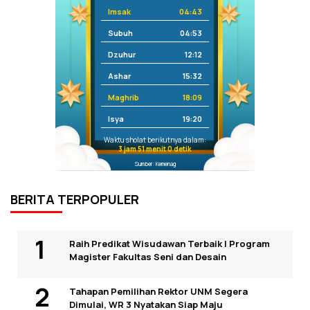
Imsak
04:43
Subuh
04:53
Dzuhur
12:12
Ashar
15:32
Maghrib
18:09
Isya
19:20
Waktu sholat berikutnya dalam:
3 jam 51 menit 0 detik
Sumber: Kemenag
BERITA TERPOPULER
Raih Predikat Wisudawan Terbaik I Program
Magister Fakultas Seni dan Desain
Tahapan Pemilihan Rektor UNM Segera
Dimulai, WR 3 Nyatakan Siap Maju