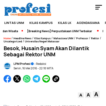
LINTAS UNM
KILAS KAMPUS
KILAS LK
AGENDASIANA
an Wisata
[Breaking News] Perpustakaan UNM Terbakar
Pame
/
/
/
/
/
/
Home
Headline News
Kilas Kampus
Mahasiswa UNM
Professor
Rektor
/
Uncategorized
Universitas Negeri Makassar
Besok, Husain Syam Akan Dilantik
Sebagai Rektor UNM
LPM Profesi
- Redaksi
Senin, 16 Mei 2016
- 22:18 WITA
A
A
A