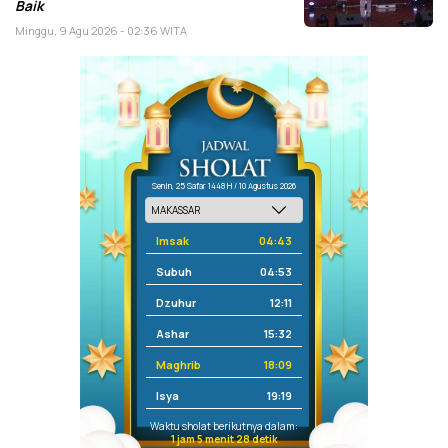
Baik
Minggu, 9 Agu 2026 - 02:36 WITA
Senin, 25 Safar 1448 H / 10 Agustus 2026
Imsak
04:43
Subuh
04:53
Dzuhur
12:11
Ashar
15:32
Maghrib
18:09
Isya
19:19
Waktu sholat berikutnya dalam:
1 jam 5 menit 28 detik