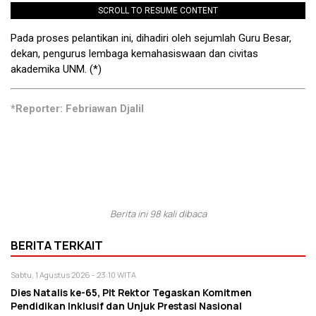
SCROLL TO RESUME CONTENT
Pada proses pelantikan ini, dihadiri oleh sejumlah Guru Besar,
dekan, pengurus lembaga kemahasiswaan dan civitas
akademika UNM. (*)
*Reporter: Febriawan Djalil
Berita ini 98 kali dibaca
BERITA TERKAIT
Sabtu, 1 Agustus 2026 - 23:10 WITA
Dies Natalis ke-65, Plt Rektor Tegaskan Komitmen
Pendidikan Inklusif dan Unjuk Prestasi Nasional