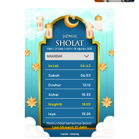
Kamis, 21 Safar 1448 H / 06 Agustus 2026
Imsak
04:43
Subuh
04:53
Dzuhur
12:12
Ashar
15:33
Maghrib
18:09
Isya
19:20
Waktu sholat berikutnya dalam:
1 jam 58 menit 20 detik
Sumber: Kemenag