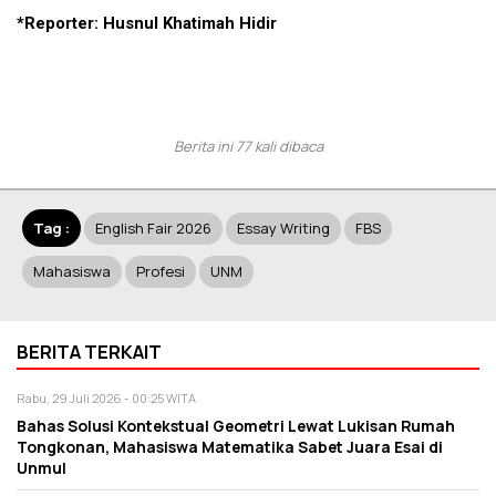
*Reporter: Husnul Khatimah Hidir
Berita ini 77 kali dibaca
Tag :
English Fair 2026
Essay Writing
FBS
Mahasiswa
Profesi
UNM
BERITA TERKAIT
Rabu, 29 Juli 2026 - 00:25 WITA
Bahas Solusi Kontekstual Geometri Lewat Lukisan Rumah
Tongkonan, Mahasiswa Matematika Sabet Juara Esai di
Unmul