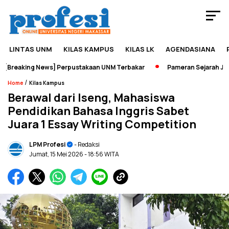
LINTAS UNM
KILAS KAMPUS
KILAS LK
AGENDASIANA
reaking News] Perpustakaan UNM Terbakar
Pameran Sejarah Jadi W
/
Home
Kilas Kampus
Berawal dari Iseng, Mahasiswa
Pendidikan Bahasa Inggris Sabet
Juara 1 Essay Writing Competition
LPM Profesi
- Redaksi
Jumat, 15 Mei 2026
- 18:56 WITA