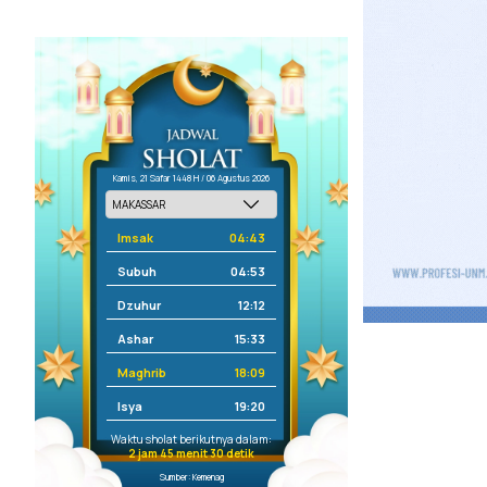
Kamis, 21 Safar 1448 H / 06 Agustus 2026
Imsak
04:43
Subuh
04:53
Dzuhur
12:12
Ashar
15:33
Maghrib
18:09
Isya
19:20
Waktu sholat berikutnya dalam:
2 jam 45 menit 30 detik
Sumber: Kemenag