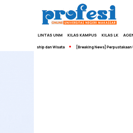
LINTAS UNM
KILAS KAMPUS
KILAS LK
AGE
adah Edupreneurship dan Wisata
[Breaking News] Perpustakaan UNM