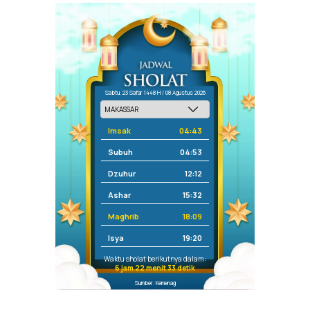
Sabtu, 23 Safar 1448 H / 08 Agustus 2026
Imsak
04:43
Subuh
04:53
Dzuhur
12:12
Ashar
15:32
Maghrib
18:09
Isya
19:20
Waktu sholat berikutnya dalam:
6 jam 22 menit 33 detik
Sumber: Kemenag