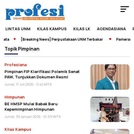
LINTAS UNM
KILAS KAMPUS
KILAS LK
AGENDASIANA
sata
[Breaking News] Perpustakaan UNM Terbakar
Pameran Se
Topik
Pimpinan
Profesiana
Pimpinan FIP Klarifikasi Polemik Senat
PAW, Tunjukkan Dokumen Resmi
Jumat, 17 Juli 2026 - 11:42 WITA
Himpunan
BE HMSP Mulai Babak Baru
Kepemimpinan Himpunan
Jumat, 30 Januari 2026 - 01:39 WITA
Kilas Kampus